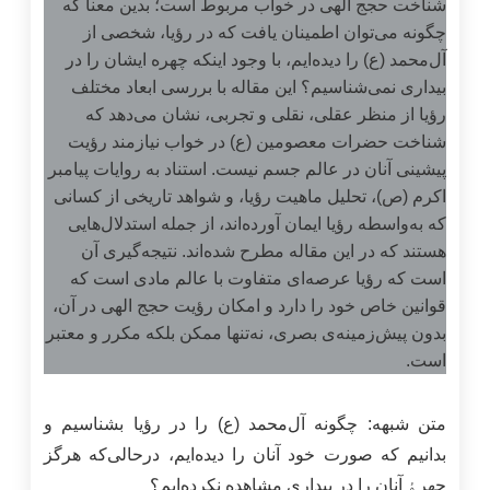
شناخت حجج الهی در خواب مربوط است؛ بدین معنا که
چگونه می‌توان اطمینان یافت که در رؤیا، شخصی از
آل‌محمد (ع) را دیده‌ایم، با وجود اینکه چهره ایشان را در
بیداری نمی‌شناسیم؟ این مقاله با بررسی ابعاد مختلف
رؤیا از منظر عقلی، نقلی و تجربی، نشان می‌دهد که
شناخت حضرات معصومین (ع) در خواب نیازمند رؤیت
پیشینی آنان در عالم جسم نیست. استناد به روایات پیامبر
اکرم (ص)، تحلیل ماهیت رؤیا، و شواهد تاریخی از کسانی
که به‌واسطه رؤیا ایمان آورده‌اند، از جمله استدلال‌هایی
هستند که در این مقاله مطرح شده‌اند. نتیجه‌گیری آن
است که رؤیا عرصه‌ای متفاوت با عالم مادی است که
قوانین خاص خود را دارد و امکان رؤیت حجج الهی در آن،
بدون پیش‌زمینه‌ی بصری، نه‌تنها ممکن بلکه مکرر و معتبر
است.
متن شبهه: چگونه آل‌محمد (ع) را در رؤیا بشناسیم و
بدانیم که صورت خود آنان را دیده‌ایم، درحالی‌که هرگز
چهرﮤ آنان را در بیداری مشاهده نکرده‌ایم؟