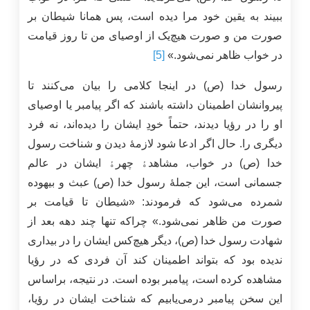
ببیند به یقین خود مرا دیده است، پس همانا شیطان بر
صورت من و صورت هیچ‌یک از اوصیای من تا روز قیامت
در خواب ظاهر نمی‌شود.»
[5]
رسول خدا (ص) در اینجا کلامی را بیان می‌کنند تا
پیروانشان اطمینان داشته باشند که اگر پیامبر یا اوصیای
او را در رؤیا دیدند، حتماً خودِ ایشان را دیده‌اند، نه فرد
دیگری را. حال اگر ادعا شود لازمۀ دیدن و شناخت رسول
خدا (ص) در خواب، مشاهدﮤ چهرﮤ ایشان در عالم
جسمانی است، این جملۀ رسول خدا (ص) عبث و بیهوده
شمرده می‌شود که فرمودند: «شیطان تا قیامت بر
صورت من ظاهر نمی‌شود.» چراکه تنها چند دهه بعد از
شهادت رسول خدا‌ (ص)، دیگر هیچ‌کس ایشان را در بیداری
ندیده بود که بتواند اطمینان کند آن فردی که در رؤیا
مشاهده کرده است، پیامبر بوده است. در نتیجه، براساس
این سخن پیامبر درمی‌یابیم که شناخت ایشان در رؤیا،