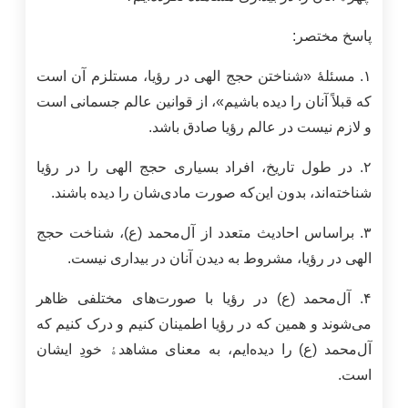
پاسخ مختصر:
۱. مسئلۀ «شناختن حجج الهی در رؤیا، مستلزم آن است
که قبلاً آنان را دیده باشیم»، از قوانین عالم جسمانی است
و لازم نیست در عالم رؤیا صادق باشد.
۲. در طول تاریخ، افراد بسیاری حجج الهی را در رؤیا
شناخته‌اند، بدون این‌که صورت مادی‌شان را دیده باشند.
۳. براساس احادیث متعدد از آل‌محمد (ع)، شناخت حجج
الهی در رؤیا، مشروط به دیدن آنان در بیداری نیست.
۴. آل‌محمد (ع) در رؤیا با صورت‌های مختلفی ظاهر
می‌شوند و همین که در رؤیا اطمینان کنیم و درک کنیم که
آل‌محمد (ع) را دیده‌ایم، به معنای مشاهدﮤ خودِ ایشان
است.