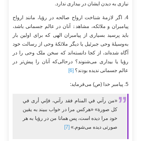
نیازی به دیدن ایشان در بیداری ندارد.
4. اگر لازمۀ شناخت ارواح صالحه در رؤیا، مانند ارواح
پیامبران و ملائکه، مشاهدﮤ آنان در عالم جسمانی باشد،
باید پرسید بسیاری از پیامبران الهی که برای اولین‌ بار
به‌وسیلۀ وحی جبرئیل یا دیگر ملائکۀ وحی از رسالت خود
آگاه شده‌اند، از کجا دانسته‌اند که سخن ملک وحی را در
رؤیا یا بیداری می‌شنوند؟ درحالی‌که آنان را پیش‌تر در
عالم جسمانی ندیده بودند؟
[6]
5. پیامبر خدا (ص) می‌فرماید:
«من رآني في المنام فقد رآني، فإني أرى في
كل صورة» «هرکس مرا در خواب ببیند به یقین
خود مرا دیده است، پس همانا من در رؤیا به هر
صورتی دیده می‌شوم.»
[7]