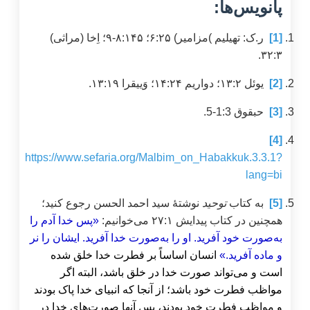
پانویس‌ها:
[1]
ر.ک: تهیلیم )مزامیر) ۶:۲۵؛ ۸:۱۴۵-۹؛ اِخا (مراثی)
۳۲:۳.
[2]
یوئل ۱۳:۲؛ دواریم ۱۴:۲۴؛ وَییقرا ۱۳:۱۹.
[3]
حبقوق 1:3-5.
[4]
https://www.sefaria.org/Malbim_on_Habakkuk.3.3.1?
lang=bi
[5]
به کتاب
توحید
نوشتۀ سید احمد الحسن رجوع کنید؛
همچنین در کتاب پیدایش ۲۷:۱ می‌خوانیم:
«پس خدا آدم را
به‌صورت خود آفرید. او را به‌صورت خدا آفرید. ایشان را نر
و ماده آفرید.»
انسان اساساً بر فطرت خدا خلق شده
است و می‌تواند صورت خدا در خلق باشد، البته اگر
مواظب فطرت خود باشد؛ از آنجا که انبیای خدا پاک بودند
و مواظب فطرت خود بودند، پس آنها صورت‌های خدا در