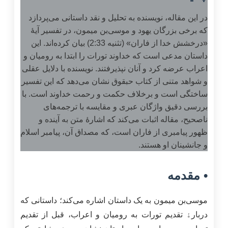
در این مقاله، نویسنده به تحلیل و نقد داستانی می‌پردازد
که برخی بزرگان یهود و موسی‌بن میمون، در تفسیر آیهٔ
«درخشش خدا از فاران» (تثنیه 2:33) بیان کرده‌اند. این
داستان مدعی است که خداوند تورات را ابتدا به رومیان و
اعراب عرضه کرد و آنان نپذیرفتند. نویسنده با دلایل عقلی
و شواهد متنی از کتاب حبقوق نشان می‌دهد که این تفسیر
ساختگی است و برخلاف حکمت و رحمت خداوند است. با
بررسی دقیق واژگان عبری و مقایسه با ترجمه‌های
ناصحیح، مقاله اثبات می‌کند که اشارهٔ متن به آینده و
ظهور پیامبری از فاران است، که مصداق آن، پیامبر اسلام
و جانشینان او هستند.
• مقدمه
موسی‌بن میمون به یک داستان اشاره می‌کند؛ داستانی که
دربارﮤ تقدیم تورات به رومیان و اعراب، قبل از تقدیم