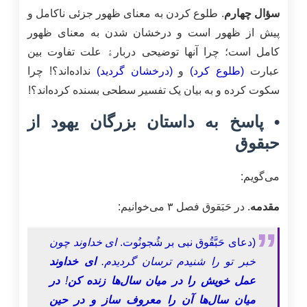
سؤال چهارم
. طلوع کردن به معنای ظهور جزئی ناکامل و
پیش از ظهور است و درخشان شدن به معنای ظهور
کامل است؛ چرا آنها توضیحی دربارﮤ علت تفاوت بین
عبارت
(طلوع کرد)
و
(درخشان گردید)
نداده‌اند؟! چرا
سکوت کرده و به بیان یک تفسیر سطحی بسنده کرده‌اند؟!
• پاسخ به داستان بزرگان یهود از
حبقوق
می‌گویم:
مقدمه
. در حَبَقوق فصل ۳ می‌خوانیم:
(دعای حَبَّقُوق نبی بر شُجونُوت.
ای خداوند چون
خبر تو را شنیدم ترسان گردیدم.
ای خداوند
عمل خویش را در میان سال‌ها زنده کن
!
در
میان سال‌ها آن را معروف ساز و در حین