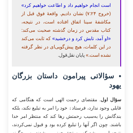
است انجام خواهیم داد و اطاعت خواهیم کرد»
(خروج ۷:۲۴) نشان دادیم. واقعۀ فوق قبل از
مکاشفۀ سینا اتفاق افتاده است، در نتیجه،
کتاب مقدس در زمان گذشته صحبت می‌کند:
«او آمد، تابش کرد و درخشید»
که ثابت می‌کند
در این کلمات، هیچ پیش‌گویی‌ای در نظر گرفته
نشده است.»
پایان نقل‌قول.
• سؤالاتی پیرامون داستان بزرگان
یهود
سؤال اول
. مقتضای رحمت الهی است که هنگامی که
قابلی وجود ندارد، فرستادﮤ خود را امر به تبلیغ نکند، بلکه
بندگانش را به‌سبب رحمتش رها کند که منتظر امر خدا
باشند. چون اگر آنها را تبلیغ کرده بود و قبول نمی‌کردند،
نتیجه این می‌شد که مستحق جهنم می‌شدند. پس چگونه