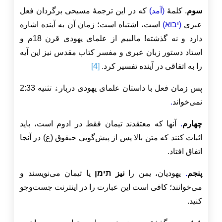
سوم
. کلمۀ
(آمد)
که در این ترجمۀ مسیحی برگردان فعل
عبری
(יבוא)
است، اشتباه است؛ زمان آن به آینده اشاره
دارد و نه گذشته! مالبیم از علمای یهودی قرن 18م و
استاد دستور زبان عبری و مفسر کتاب مقدس نیز این آیه
را به اتفاقی در
آینده تفسیر کرد.
[4]
پس زمان فعل با داستان علمای یهودی دربارﮤ تثنیه 2:33
نمی‌خواند
.
چهارم
.
آنها که معتقدند تیمان فقط در ادوم است، باید
اثبات کنند که متن بالا پس از پیش‌گویی حبقوق (ع) در آنجا
اتفاق افتاد.
پنجم
.
یهودیان، یمن را
نیز תימן
یا تیمان می‌نویسند و
می‌خوانند؛ کافی است این عبارت را در اینترنت جست‌وجو
کنید.