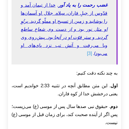
غضب رحمت را به یاد آور
.
خدا از تیمان آمد و
قدّوس از جبلِ فاران، سِلاه. جلال او آسمان‌ها
را پوشانید و زمین از تسبیح او مملّو گردید.
پرتُوِ
او مثل نور بود و از دست وی شعاع ساطع
گردید. و ستر قوّت او در آنجا بود.
پیش‌روی وی
وبا می‌رفت و آتش تب نزد پای‌های او
می‌بود
).
[3]
به چند نکته دقت کنیم:
اول
. این متن مطابق آنچه در تثنیه 2:33 خواندیم است،
یعنی درخشش خدا از کوه فاران.
دوم
. حبقوق نبی صدها سال پس از موسی (ع) می‌زیست؛
پس اگر از آینده صحبت کند، برای زمان قبل از موسی (ع)
نیست.