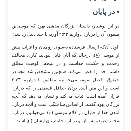
• در پایان
در این نوشتار، داستان بزرگان مذهبی یهود که موسی‌بن
میمون آن را دربارﮤ دواریم ۲:۳۳ آورد، با چند دلیل رد شد:
اول آن‌که ارسال فرستاده به‌سوی رومیان و اعراب پیش
از موسی (ع)، درحالی‌که آنان قابل نبودند، کاری مخالف
رحمت و حکمت خداست و در نتیجه، الوهیت مطلق
داشتن خدا را نقض می‌کند. همچنین مشخص شد آنچه در
حبقوق، فصل سوم، می‌خوانیم مطابق با دواریم ۲:۳۳
است و این متن آینده بودن حداقل قسمتی را که دربارﮤ
فاران آمده است اثبات می‌کند و نشان می‌دهد که آنچه
بزرگان یهود گفتند، از اساس ساختگی است و آنچه دربارﮤ
آمدن خدا از فاران در کلام موسی (ع) می‌خوانیم، دربارﮤ
محمد (ص) و پس از او دربارﮤ جانشینان ایشان (ع) است.