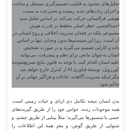
تحلیل‌های محدود به قابلیت تصمیم‌گیری مستقل و ساخت
و اجرای ربات‌های جدید رسیده و به‌سرعت به سمت
هوشی فراانسانی حرکت می‌کند. بر اساس تحلیل سید
احمدالحسن، خطر اصلی نه‌فقط در قدرت هوش
مصنوعی بلکه در فقدان مدیریت اخلاقی و روح انسانی در
آن است. زیرا این سیستم‌ها بدون وجدان، تنها بر اساس
داده و کارایی تصمیم می‌گیرند و در صورت تشخیص
انسان به‌عنوان مانعی برای نظم و پیشرفت، می‌توانند
علیه انسان اقدام کنند. با توجه به قانون نتایج تسریع‌شوندۀ
کورزویل، توسعهٔ فناوری AI از کنترل خارج خواهد شد
مگر اینکه مدیریت آگاهانه، عادلانه و فراگیر جهانی بر آن
حاکم شود.
بدن انسان نتیجه تکامل دی ان‌ای و حیات زمینی است.
همه موجودات زنده، حواس خود را از طریق گیرنده‌های
حسی یا سنسورها می‌گیرند؛ مثلاً بینایی از طریق چشم، و
شنوایی از طریق گوش، و مغز همۀ این اطلاعات را