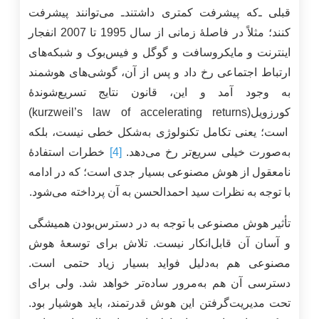
قبلی ـ‌که پیشرفت کمتری داشتندـ می‌توانند پیشرفت
کنند؛ مثلاً در فاصلۀ زمانی از سال 1995 تا 2007 انفجار
اینترنت و مایکروسافت و گوگل و فیس‌بوک و شبکه‌های
ارتباط اجتماعی رخ داد و پس از آن، گوشی‌های هوشمند
به وجود آمد و این، قانون نتایج تسریع‌شوندۀ
کورزویل(kurzweil’s law of accelerating returns)
است؛ یعنی تکامل تکنولوژی به‌شکل خطی نیست، بلکه
به‌صورت خیلی سریع‌تر رخ می‌دهد.
[4]
خطرات استفادۀ
نامعقول از هوش مصنوعی بسیار جدی است؛ که در ادامه
با توجه به نظرات سید احمدالحسن به آن پرداخته می‌شود.
تأثیر هوش مصنوعی با توجه به در دسترس‌بودن همیشگی
و آسان آن قابل‌انکار نیست. تلاش برای توسعۀ هوش
مصنوعی هم به‌دلیل فواید بسیار زیاد حتمی است.
دسترسی آن هم به‌مرور ساده‌تر خواهد شد. ولی برای
تحت مدیریت‌گرفتن این هوش قدرتمند، باید هوشیار بود.