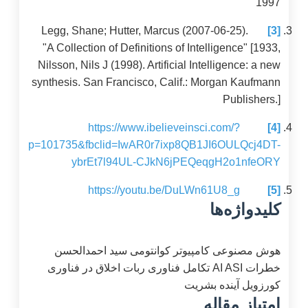
1997
Legg, Shane; Hutter, Marcus (2007-06-25).
[3]
"A Collection of Definitions of Intelligence" [1933,
Nilsson, Nils J (1998). Artificial Intelligence: a new
synthesis. San Francisco, Calif.: Morgan Kaufmann
Publishers.]
https://www.ibelieveinsci.com/?
[4]
p=101735&fbclid=IwAR0r7ixp8QB1JI6OULQcj4DT-
ybrEt7l94UL-CJkN6jPEQeqgH2o1nfeORY
https://youtu.be/DuLWn61U8_g
[5]
کلیدواژه‌ها
هوش مصنوعی
کامپیوتر کوانتومی
سید احمدالحسن
خطرات AI
ASI
تکامل فناوری
ربات
اخلاق در فناوری
کورزویل
آینده بشریت
امتیاز مقاله