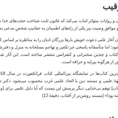
قیب
رآن و روایات متواتر اثبات می‌کند که قانون ثابت شناخت حجت‌های 
 موافقِ وصیت نیز یکی از راه‌های اطمینان به حقانیتِ شخصِ مدعی به
 آغاز علنی دعوت خویش بارها بزرگان ادیان را به مناظره بر اساس کت
د؛ اما متأسفانه پاسخی جز تکفیر و تهاجم مسلحانه به منزل و دفترش 
ف ناب دینی را در قالب 28 عنوان کتاب و چندین سخنرانی و کنفرانس منتشر ساخته است.
ر از هرگونه پیرایه و خرافه است.
جهۀ علمی و مستند دین با الحاد علمی غرب محسوب می‌شود. دکتر
ب] توهم بی‌خدایی، دیگر پرسش این نیست که آیا دلیل علمی برای [وجود
بود!» (مستند روشن‌تر از آفتاب، دقیقۀ 12)