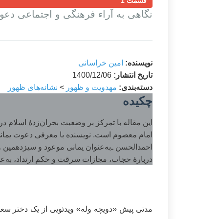
قسمت 1
نگاهی به آراء فرهنگی و اجتماعی دعو
نویسنده:
امین خراسانی
تاریخ انتشار:
1400/12/06
دسته‌بندی:
مهدویت و ظهور
>
نشانه‌های ظهور
چکیده
این مقاله با تمرکز بر وضعیت بحران‌زدۀ اسلام د
امام معصوم است. نویسنده با معرفی دعوت یمانی،
احمدالحسن ـ‌به‌عنوان یمانی موعود و سیزدهمین و
دربارۀ حجاب، مجازات سرقت و حکم ارتداد، به‌عن
مدتی پیش «دویچه وله» ویدئویی از یک دختر سعو