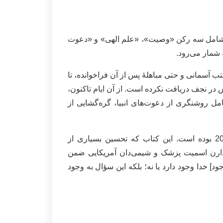
خدا شامل سه رکن «وصیت»، «علم الهی» و «دعوت
 شمار می‌رود.
ب آسمانی و حتی مباهلۀ پس از آن فراخوانده، تا
در نجف دریافت نکرده است. از آن ایام تاکنون،
 این آثار شامل روشنگری از دعوت‌های انبیا، گره‌گشایی از
کتاب «توهم بی‌خدایی» ایشان یکی از پرفروش‌ترین کتاب‌ها در نمایشگاه بین‌المللی کتاب فرانکفورت در سال 2018 بوده است. این کتاب که تحسین بسیاری از
 دارن اسمیت پزشک و شیمی‌دان آمریکایی ضمن
] خدا وجود دارد یا نه؛ بلکه این سؤال به وجود