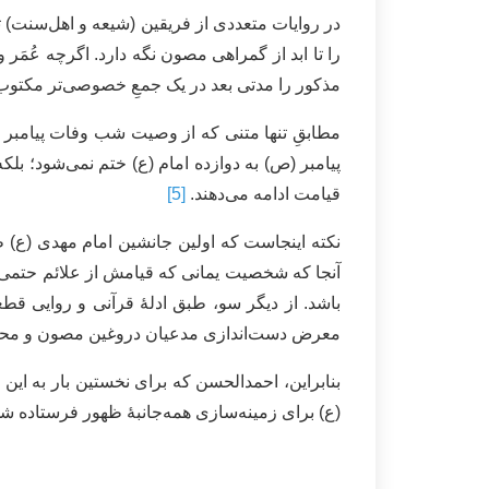
در روایات متعددی از فریقین (شیعه و اهل‌سنت)
را تا ابد از گمراهی مصون نگه دارد. اگرچه عُمَ
مذکور را مدتی بعد در یک جمعِ خصوصی‌تر مکتوب
مطابقِ تنها متنی که از وصیت شب وفات پیامبر (
پیامبر (ص) به دوازده امام (ع) ختم نمی‌شود؛ ب
قیامت ادامه می‌دهند.
[5]
نکته اینجاست که اولین جانشین امام مهدی (ع) ط
آنجا که شخصیت یمانی که قیامش از علائم حتمی
باشد. از دیگر سو، طبق ادلۀ قرآنی و روایی ق
معرض دست‌اندازی مدعیان دروغین مصون و م
بنابراین، احمدالحسن که برای نخستین بار به 
(ع) برای زمینه‌سازی همه‌جانبۀ ظهور فرستاده ش