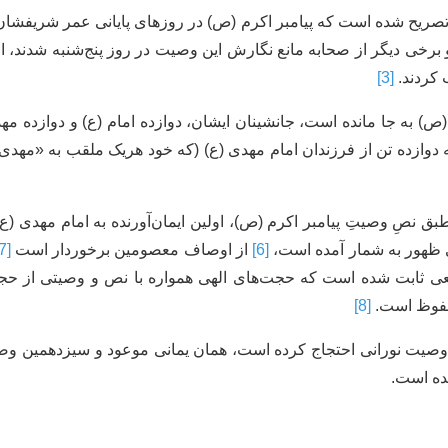
 تصریح شده است که پیامبر اکرم (ص) در روزهای پایانی عمر شریفشان
ر و برخی دیگر از صحابه مانع نگارش این وصیت در روز پنج‌شنبه شدند، 
 کردند.
[3]
ص) به جا مانده است، جانشینان ایشان، دوازده امام (ع) و دوازده مه
لکه دوازده تن از فرزندان امام مهدی (ع) (که خود هریک ملقب به «مه
بق نصِ وصیتِ پیامبر اکرم (ص)، اولین ایمان‌آورنده به امام مهدی (
 ظهور به شمار آمده است،
[6]
از اوصاف معصومین برخوردار است
[7]
طعی ثابت شده است که حجت‌های الهی همواره با نص و وصیتی از حج
حفوظ است.
[8]
این وصیت نورانی احتجاج کرده است، همان یمانی موعود و سیزدهمین
ده است.