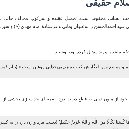
سلام حقیقی
ت انسانی محفوظ است، تحمیل عقیده و سرکوب مخالف جایی ندارد 
اعی سید احمدالحسن را به‌عنوان یمانی و فرستادۀ امام مهدی (ع) و سی
 ملحد و مرتد سؤال کرده بود، نوشتند:
 موضع من با نگارش کتاب توهم بی‌خدایی روشن است.» (پیام فیس‌بوک، ۲۰ آوریل ‌
ود از متون دینی به قطع دست دزد، به‌معنای جداسازی بخشی از آن 
جَزَاءً بِمَا كَسَبَا نَكَالًا مِنَ اللَّهِ وَاللَّهُ عَزِيزٌ حَكِيمٌ) (دست مرد و زن دزد