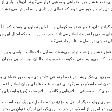
ی، تحت‌فشار جبر اجتماعی و مذهبی قرار می‌گیرند. آن‌ها بسیاری از آ
 دل‌زده و رنجور می‌شوند که عطای دین‌داری را به لقایش می‌بخشند و
 دگر‌اندیشان، قطع عضو محکومان و ... اولین تصاویری هستند که با 
‌های سلفی را نمایندۀ اسلام می‌دانند. حقیقت این است که امثال این 
 تفاوتی در اصل مسئله ایجاد نمی‌کند.
داعش خشن و زشت دیده نمی‌شوند، به‌دلیل ملاحظات سیاسی و بین‌الم
ست که می‌بینیم حتی حکومت نورسیدۀ طالبان نیز ـ‌در پی بحران مشر
ِ مدرن، بی‌شک ریشه در فقه اجتماعیِ «اجتهادی» و صدور فتواهای بر
ن امت اسلام در سرگردانی غیبت، اغلب علمای جهان اسلام ـ‌اعم از ش
د. امری که به معرفی اسلام‌هایی بیگانه با اسلام محمد (ص) و اوصیای 
یاری روایت دیگر از اهل‌بیت (ع)، ریشه و اصلِ دین یک مرد است و ا
نی بشر امروز از اسلام، در حقیقت روی‌گردانی از یک عنوانِ بی‌محتو