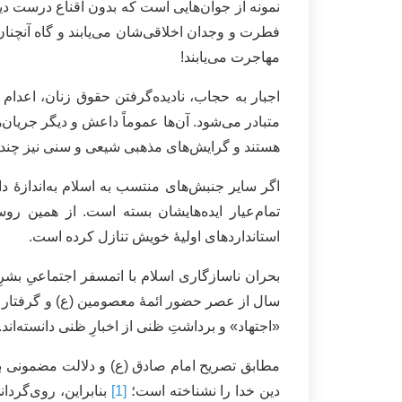
نمونه از جوان‌هایی است که بدون اقناع درست دین
فطرت و وجدان اخلاقی‌شان می‌یابند و گاه آنچنان
مهاجرت می‌یابند!
اجبار به حجاب، نادیده‌گرفتن حقوق زنان، اعدام
متبادر می‌شود. آن‌ها عموماً داعش و دیگر جریان
هستند و گرایش‌های مذهبی شیعی و سنی نیز چندان
اگر سایر جنبش‌های منتسب به اسلام به‌اندازۀ 
تمام‌عیار ایده‌هایشان بسته است. از همین رو
استانداردهای اولیۀ خویش تنازل کرده است.
بحران ناسازگاری اسلام با اتمسفر اجتماعیِ بشر
سال از عصر حضور ائمۀ معصومین (ع) و گرفتار شد
«اجتهاد» و برداشتِ ظنی از اخبارِ ظنی دانسته‌ان
مطابق تصریح امام صادق (ع) و دلالت مضمونی بس
دین خدا را نشناخته است؛
[1]
بنابراین، روی‌گردا