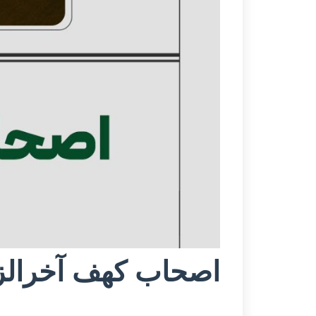
اصحاب کهف آخرالز