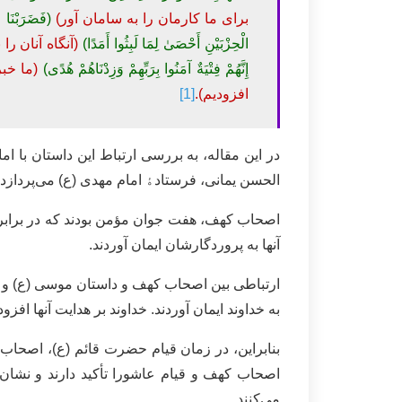
برای ما کارمان را به سامان آور)
(فَضَرَبْنَا 
الْحِزْبَيْنِ أَحْصَىٰ لِمَا لَبِثُوا أَمَدًا)
(آنگاه آنان را
إِنَّهُمْ فِتْيَةٌ آمَنُوا بِرَبِّهِمْ وَزِدْنَاهُمْ هُدًى)
(ما خبر
افزودیم).
[1]
در این مقاله، به بررسی ارتباط این داستان با ام
الحسن یمانی، فرستادﮤ امام مهدی (ع) می‌پردازد.
اصحاب کهف، هفت جوان مؤمن بودند که در برابر ط
آنها به پروردگارشان ایمان آوردند.
ارتباطی بین اصحاب کهف و داستان موسی (ع) و عا
به خداوند ایمان آوردند. خداوند بر هدایت آنها اف
بنابراین، در زمان قیام حضرت قائم (ع)، اصحاب ک
اصحاب کهف و قیام عاشورا تأکید دارند و نشان
می‌کنند.