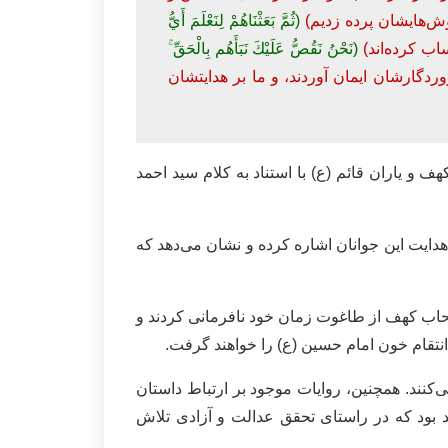
وش‌هایشان پرده زدیم)
(ثُمَّ بَعَثْنَاهُمْ لِنَعْلَمَ أَيُّ
ساب کرده‌اند)
(نَحْنُ نَقُصُّ عَلَيْكَ نَبَأَهُم بِالْحَقِّ ۚ
روردگارشان ایمان آوردند، و ما بر هدایتشان
ف و یاران قائم (ع) با استناد به کلام سید احمد
دایت این جوانان اشاره کرده و نشان می‌دهد که
صحاب کهف از طاغوت زمان خود نافرمانی کردند و
و انتقام خون امام حسین (ع) را خواهند گرفت.
‌کنند. همچنین، روایات موجود بر ارتباط داستان
 بود که در راستای تحقق عدالت و آزادی تلاش