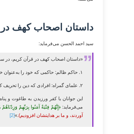
داستان اصحاب کهف در کل
سید احمد الحسن می‌فرماید:
«داستان اصحاب کهف در قرآن کریم، در سورﮤ
۱. حاکم ظالم: حاکمی که خود را به‌عنوان خدا معرفی کرده و مردم را به عبادت خود دعوت می‌کرد.
۲. علمای گمراه: افرادی که دین را تحریف کرده و به‌جای خدا، خود را معبود قرار داده بودند.
این جوانان با کفر ورزیدن به طاغوت و پناه 
می‌فرماید:
﴿إِنَّهُمْ فِتْيَةٌ آمَنُوا بِرَبِّهِمْ وَزِدْنَاهُم
آوردند، و ما بر هدایتشان افزودیم).
»
[2]