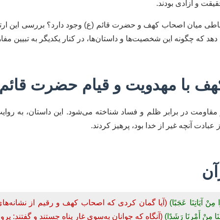
قیقت و آزادی بودند.
باطی میان اصحاب کهف و حضرت قائم (ع) وجود دارد؟ بررسی این ارتباط
هد که چگونه این شخصیت‌ها و داستان‌ها، در کنار یکدیگر به تبیین مفاهی
هف با مهدویت و قیام حضرت قائم 
 مقاومت در برابر ظلم و فساد شناخته می‌شود. این داستان، به روای
عبادت آنچه غیر از خدا بود، پرهیز کردند.
آن
مِنْ آيَاتِنَا عَجَبًا)
(آیا گمان کردی که اصحاب کهف و رقیم از نشانه‌های
لَنَا مِنْ أَمْرِنَا رَشَدًا)
(آنگاه که جوانان به‌سوی غار پناه جستند و گفتند: پر