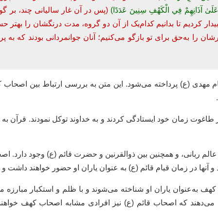
عَلَىٰ آذَانِهِمْ فِي الْكَهْفِ سِنِينَ عَدَدًا)
(پس در آن غار سالیانی چند، بر گ
 بیدار کردیم تا بدانیم کدام‌یک از آن دو گروه، مدت درنگشان را بهتر ح
شان را به‌حق برای تو بازگو می‌کنیم؛ آنان جوانمردانی بودند که به پ
ام مهدی (ع) پرداخته می‌شود. این متن به بررسی ارتباط بین اصحاب که
اغوت زمان خود ایستادگی کردند و به خداوند توکل نمودند. قرآن به ه
لم ربانی، و همچنین بین ذوالقرنین و حضرت قائم (ع) وجود دارد. ا
زود و آنها در زمان قیام قائم (ع) به عنوان یاران او حضور خواهند داشت 
هف به‌عنوان یاران او شناخته می‌شوند و با ظلم و استکبار مبارزه می
 می‌دهند که اصحاب قائم (ع) نیز افرادی مشابه اصحاب کهف خواهند