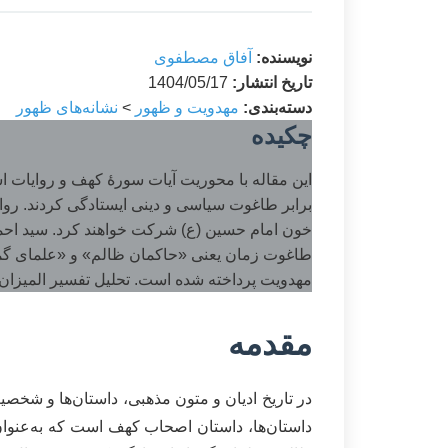
نویسنده:
آفاق مصطفوی
تاریخ انتشار:
1404/05/17
دسته‌بندی:
مهدویت و ظهور
>
نشانه‌های ظهور
چکیده
این مقاله با محوریت آیات سورۀ کهف و روایات 
برابر طاغوت سیاسی و دینی ایستادگی کردند. روای
خون امام حسین (ع) شرکت خواهند کرد. سید احمد ا
طاغوت زمان یعنی «حاکمان ظالم» و «علمای گمراه»
مهدویت پرداخته شده است. تحلیل تفسیر المیزان 
مقدمه
در تاریخ ادیان و متون مذهبی، داستان‌ها و شخصیت
داستان‌ها، داستان اصحاب کهف است که به‌عنوان 