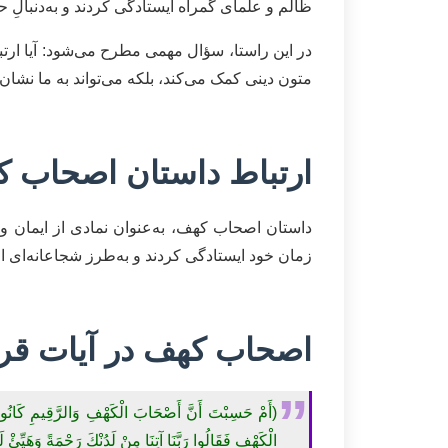
ظالم و علمای گمراه ایستادگی کردند و به‌دنبالِ ح
در این راستا، سؤال مهمی مطرح می‌شود: آیا ارت
متون دینی کمک می‌کند، بلکه می‌تواند به ما نشان د
ارتباط داستان اصحاب ک
داستان اصحاب کهف، به‌عنوان نمادی از ایمان و
زمان خود ایستادگی کردند و به‌طرز شجاعانه‌ای از 
اصحاب کهف در آیات قر
(أَمْ حَسِبْتَ أَنَّ أَصْحَابَ الْكَهْفِ وَالرَّقِيمِ كَانُوا 
الْكَهْفِ فَقَالُوا رَبَّنَا آتِنَا مِنْ لَدُنْكَ رَحْمَةً وَهَيِّئْ 