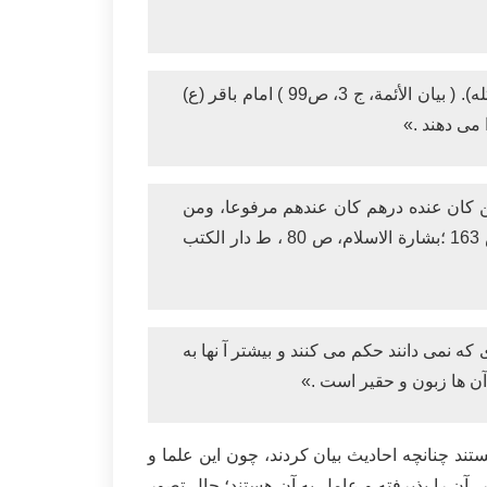
(عن الباقر (ع): اذا خرج الامام المهدي فليس له عدو مبين الا الفقهاء خاصة، ولولا ان السيف بيده لأفتى الفقهاء بقتله). ( بیان الأئمة، ج 3، ص99 ) امام باقر (ع)
 می دهند .»
من كان عنده درهم كان عندهم مرفوعا، ومن
علموا أنه مقل فهو عندهم موضوع) . ( إلزام الناصب في إثبات الحجة الغائب، الشيخ علي اليزدي الحائري، ج 2، ص 163 ؛بشارة الاسلام، ص 80 ، ط دار الکتب
 نمی دانند حكم می کنند و بيشتر آ نها به
ن ها زبون و حقير است .»
ند چنانچه احادیث بیان کردند، چون این علما و
، آن را پذیرفته و عامل به آن هستند؛ حال تصور