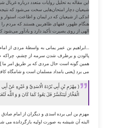
این مقاله به تحلیل روایات متعدد درباره غربال 
شیعیان دچار امتحان‌هایی سخت می‌شود که نتیجه آ
اندکی از شیعیان که در ایمان و اطاعت، استوار و خ
هنگام ظهور، فقهای ظاهربین هستند که مردم را با
الهی از روی بصیرت تأکید دارد و یادآور می‌شود که 
...ابراهیم بن عمر یمانی به واسطۀ مردی از ام
پالودن و برطرف شدن سرمه از چشم، چراکه صا
همین گونه است حال مردی که بر طریق امر ما ]ام
می برد (یعنی بامداد مسلمان است و شامگاه کافر
( مِهْزَمِ بْنِ أَبِي بُرْدَةَ الْاسَدِيِّ وَ غَيْرِهِ عَنْ أَبِي عَب
الْفَخَّارَ لَيَتَكَسَّرُ فَلَ يَعُودُ كَمَا كَانَ وَ وَ اللِّه لَتُ
مهزم بن ابی برده اسدی و دیگران از امام صادق
البته آن شیشه به صورت اولیه بازگردانده می شو