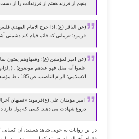
پنجم از فرزند هفتم از فرزندانت را از دست 
فرمود: «زمانی که قائم قیام کند دشمنی آشک
(عن امیرالمؤمنین (ع): وفقهاؤهم يفتون بم
الاسلامي؛ الزام الناصب، ص 185 ، ط مؤسسه مطبوعاتي حق بين، با کمي اختلاف، به نقل از روزگار رهايی)
امیر مؤمنان علی (ع)فرمود: «فقيهان آخرالز
دروغ شهادت می دهند. كسى كه پول دارد در
در این روایات به خوبی شاهد هستید، آن کسانی ک
فقهای آخرالزمان هستند که امور مردم را در این 