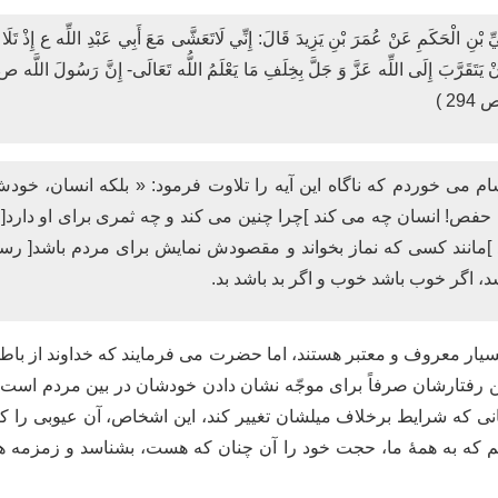
ِ بْنِ الْحَكَمِ عَنْ عُمَرَ بْنِ يَزِيدَ قَالَ: إِنِّي لَاتَعَشَّى مَعَ أَبِي عَبْدِ اللِّه ع إِذْ تَلَ
ْ يَتَقَرَّبَ إِلَى اللِّه عَزَّ وَ جَلَّ بِخِلَفِ مَا يَعْلَمُ اللُّه تَعَالَى- إِنَّ رَسُولَ اللَّه ص 
ام می خوردم كه ناگاه اين آيه را تلاوت فرمود: « بلکه انسان، خو
تراشد » ]قیامت، 14 و 15 [ اى ابا حفص! انسان چه می کند ]چرا چنين می کند و چه ثمرى 
د ]مانند كسى كه نماز بخواند و مقصودش نمايش برای مردم باشد[ رس
د، اگر خوب باشد خوب و اگر بد باشد بد.
یار معروف و معتبر هستند، اما حضرت می فرمایند که خداوند از باطن ای
 این رفتارشان صرفاً برای موجّه نشان دادن خودشان در بین مردم است
انی که شرایط برخلاف میلشان تغییر کند، این اشخاص، آن عیوبی را ک
یم که به همۀ ما، حجت خود را آن چنان که هست، بشناسد و زمزمه
 دینی »