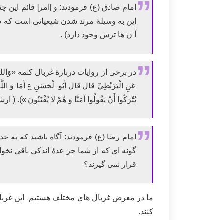
امام صادق (ع) فرمودند: و ]امر[ قائم این 
این به وسیلۀ مرتد شدن شیعیانی است که ط
آ ن ها ترس وجود دارد) .
در برخی از روایات دربارۀ غربال کلمه «وَالله » به
عَنِ الْبَزَنْطِيِّ قَالَ قَالَ أَبُو الْحَسَنِ ع أَمَا وَ اللَّه 
يُتْرَكُوا أَنْ يَقُولُوا آمَنَّا وَ هُمْ لا يُفْتَنُونَ »). ( ارشاد م
امام رضا (ع) فرمودند: آگاه باشید که به خ
گونه ای که از شما جز عدۀ اندکی باقی نخواه
قرار نمی گیرند؟
ما در معرض غربال های مختلف هستیم، این غربال
کنند.