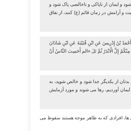
د و ایمان از ناپاکی و ناخالصی پاک شود و
و آرامش در زمان قائم (ع) کنند، از نفاق
رِيسَ عَنِ ابْنِ قُتَيْبَةَ عَنِ ابْنِ شَاذَانَ
ى مِنْكُمْ إِلَّ الْانْدَرُ ثُمَّ تَلَ «الم أَحَسِبَ النَّاسُ أَنْ
 بدتان از یکدیگر جدا شود و خالص شوید، به
 ایمان آوردیم، رها می شوند و مورد آزمایش
ل ها، افرادی که به ظاهر موجه هستند سقوط می