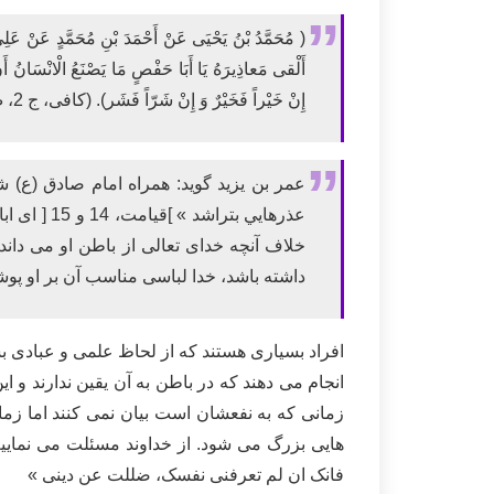
( مُحَمَّدُ بْنُ يَحْيَى عَنْ أَحْمَدَ بْنِ مُحَمَّدٍ عَنْ عَلِيّ
أَلْقى مَعاذِيرَهُ يَا أَبَا حَفْصٍ مَا يَصْنَعُ الْانْسَانُ أَن
إِنْ خَيْراً فَخَيْرٌ وَ إِنْ شَرّاً فَشَر). (کافی، ج 2، ص 294 )
عمر بن يزيد گويد: همراه امام صادق (ع) ش
عذرهايي ب
خلاف آنچه خداى تعالى از باطن او می دان
داشته باشد، خدا لباسى مناسب آن بر او پوش
افراد بسیاری هستند که از لحاظ علمی و عبادی بس
انجام می دهند که در باطن به آن یقین ندارند و
زمانی که به نفعشان است بیان نمی کنند اما زم
هایی بزرگ می شود. از خداوند مسئلت می نمای
فانک ان لم تعرفنی نفسک، ضللت عن