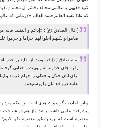
کنید فقیهی یا عالمی مخالف قائم آل محمد (ع) باشد
که «اذا فسد العالم فسد العالم » (زمانی که عال
( قال الصادق (ع) : «إياكم و التقليد فإنه من قلد ف
صاموا و لكنهم أحلوا لهم حراما و حرموا عليه
امام صادق (ع) فرمودند: از تقلید بر حذر ب
را به جای خداوند به ربوبیت و خدایی گرفتند 
برای آنان حلال و حلالی را حرام کردند و این
بدانند درواقع آنان را پرستیدند.
و این احادیث گواه و شاهدی است بر اینکه مردم 
پیشرفت علمی داشته باشد، باز هم در شناخت صاح
معصوم است که نباید به غیر معصوم تکیه کنیم؛ پ
بدانیم و اسیر فضای زمان ظهور شویم.