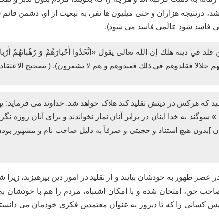
، درنتیجه هزاران و حتی میلیون ها نفر، به تبعیت از او، دشمن قائم (ع
مِی فاسد شود عالَمی فاسد می شود).
ي دينه هلك إن الله تعالى يقول «اتَّخَذُوا أَحْبارَهُمْ وَ رُهْبانَهُمْ أَرْبابا
م حلالا فقلدوهم في ذلك فعبدوهم و هم لا يشعرون). ( تصحيح الاعتقادات،
اشید که هرکس در دینش تقلید کند هلاک خواهد شد. خداوند می فرماید: ی
» سوگند به خدا اینان در برابر آنان نماز نخواندند و برای آنان روزه نگ
ان ]بدون هیچ استناد و حجیتی و صرفاً به دلیل صاحب نام و مشهور بودن و
در عصر ظهور به خودشان بیایند و از تقلید در امور دین بپرهیزند، زی
ب حق، امتحان شده و با امکان اشتباه، مردم را هم با خودشان به 
س کسانی را که تا دیروز به عنوان معتمدین فکری خودمان می دانستیم،