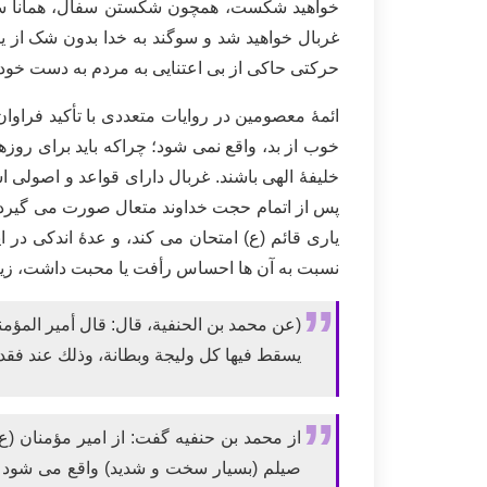
خواهید شکست، همچون شکستن سفال، همانا سفال
غربال خواهید شد و سوگند به خدا بدون شک از یک
حرکتی حاکی از بی اعتنایی به مردم به دست خود
ائمۀ معصومین در روایات متعددی با تأکید فراوا
خوب از بد، واقع نمی شود؛ چراکه باید برای رو
خلیفۀ الهی باشند. غربال دارای قواعد و اصولی
پس از اتمام حجت خداوند متعال صورت می گیرد، 
یاری قائم (ع) امتحان می کند، و عدۀ اندکی در 
نسبت به آن ها احساس رأفت یا محبت داشت، زیرا 
(عن محمد بن الحنفية، قال: قال أمير الم
يسقط فيها كل وليجة وبطانة، وذلك عند فقدان 
از محمد بن حنفيه گفت: از امیر مؤمنان (ع
صيلم (بسیار سخت و شدید) واقع می شود و