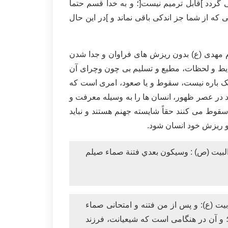
دد ]قابل ترمیم نیست[؛ و به خدا قسم حتماً
که از شما جز اندکی باقی نماند و ]در این حال
مام مهدی (ع) بدون ریزش های فراوان و جدا شدن
رایط و لحظات، مطیع و تسلیم بی چون وچرای آن
 یک باره نیست، سقوط و یا صعود، امری است که
 در عصر ظهور، انسان ها را به وسیله معرفت و
سقوط می کنند حقاً شایسته جهنم هستند و نباید
 و ریزش خود انسان شود.
لبيت (ص) : وسيكون بعدي فتنة صماء صيلم
یت (ع): و پس از من فتنه و امتحانی صماء
و آن در هنگامی است که شيعيانت، فرزند