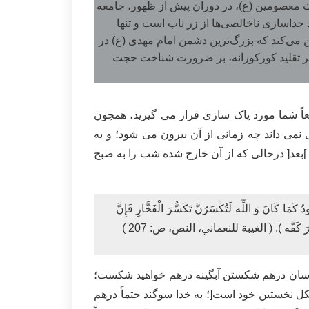
یث معصومین (ع)، در دوران پیش از ظهور، جامعه
 جداسازی ناخالصی‌ها از زر ناب است و تنها
یین می‌کند که بزرگ‌ترین دشمن امام مهدی (ع) در
 خطر تقلید کورکورانه، بر ضرورت شناخت حجت
عاً شما مورد پاک سازی قرار می گیرید، همچون
 داند چه زمانی از آن بیرون می شود؛ و به
]بعد[ درحالی که از آن خارج شده شب را به صبح
دُ كَمَا كَانَ وَ اللِّه لَتُكْسَرُنَّ تَكَسُّرَ الْفَخَّارِ فَإِنَّ
ُّ وَ صَعَّرَ كَفَّه ). ( الغيبة للنعماني، النص، ص: 207 )
به سان درهم شکستن آبگینه درهم خواهید شکست؛
کل نخستین خود است[؛ به خدا سوگند حتماً درهم