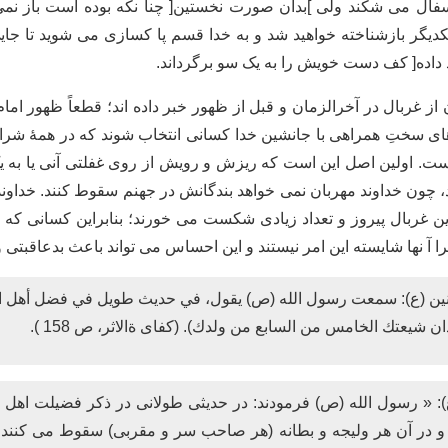
 می شکند ولی ]بدان صورت نخستین[ چنا نکه بوده است باز نمی گر
دیگر بازشناخته خواهید شد و به خدا قسم پا کسازی می شوید تا جایی 
 داده[ کف دست خویش را به یک سو برگرداند.
ن از غربال در آخرالزمان و قبل از ظهور خبر داده اند؛ قطعاً ظهور ا
زهای سختِ همراهی با جانشین خدا کسانی انتخاب شوند که در همۀ ش
 است. اولین اصل این است که ریزش و رویش از روی غفلتی آنی یا به
چون خداوند مهربان نمی خواهد بندگانش در جهنم سقوط کنند. خداوند
این غربال پیروز و تعداد زیادی شکست می خورند؛ بنابراین کسانی که 
آ نها شایسته این امر نیستند و این احساس می تواند باعث بدعاقبتی
ؤمنين (ع): سمعت رسول الله (ص) يقول، في حديث طويل في فضل أهل ا
شيعتك الخامس من السابع من ولدك). (کفای ةالاثر، ص 158 ).
): « رسول الله (ص) فرمودند: در حدیثی طولانی در ذکر فضیلت اهل ب
 در آن هر وليجه و بطانه (هر صاحب سر و مقربی) سقوط می کنند؛ 