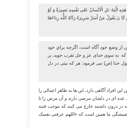
ا هَذِهِ الْيَةَ- بَلِ الْانْسانُ عَلى نَفْسِهِ بَصِيرَةٌ وَ لَوْ
كَا نَ يَقُولُ مَنْ أَسَرَّ سَرِيرَةً رَدَّاهُ اللُّه رِدَاءَهَا
دش از وضع خود آگاه است، اگرچه براي خود
براى او دارد[ كه به سوی خداى عز و جل تقرب جويد، بر
ول خدا (ص) می فرمود: هر كه نيتى در دل
ن افراد آگاهی دارد، این ها به ظاهر اعمالی را
. عده ای در دلشان مرضی دارند و آن مرض را تا
ه در درون داشتند خارج می کنند که موجب فتنه
 همیشگی ما همین است که «اللهم عرفنی نفسک