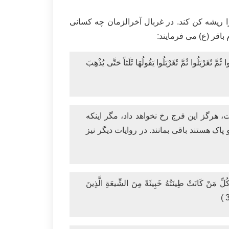
ا ریشه کن کند. در غربال آخرالزمان چه کسانی
اقر (ع) می فرمایند:
تُغَرْبَلُوا ثُمَّ تُغَرْبَلُوا يَقُولُهَا ثَلَثاً حَتَّى يُذْهِبَ
 هرگز این فرج رخ نخواهد داد، مگر اینکه
 پاک هستند باقی بمانند. در روایات دیگر نیز
 كُلِّ مَنْ كَانَتْ طِينَتُهُ خَبِيثَةً مِنَ الشِّيعَةِ الَّذِينَ