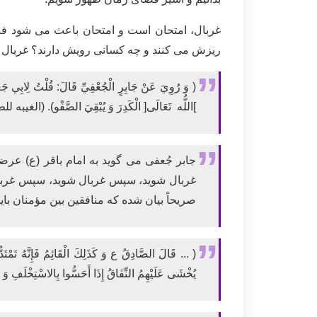
غربال، امتحان است و امتحان باعث می شود فرد 
ریزش می کنند و چه کسانی رویش دارند؟ غربال و
( وَ رُوِيَ عَنْ جَابِرٍ الْجُعْفِيِّ قَالَ: قُلْتُ لِابِي جَعْفَر
]اللُّه تَعَالَى[ الْكَدِرَ وَ يُبْقِيَ الصَّفْو). (الغیبه
جابر جُعفی می گوید به امام باقر (ع) عر
غربال شوید، سپس غربال شوید، سپس غرب
صریحاً بیان شده که منافقین بین مؤمنان بای
( ... قَالَ الصَّادِقُ ع وَ كَذَلِكَ الْقَائِمُ فَإِنَّهُ تَمْتَدّ
يُخْشَى عَلَيْهِمُ النِّفَاقُ إِذَا أَحَسُّوا بِالاسْتِخْلَفِ وَ ا