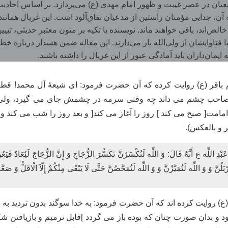
شیعیان در عصر غیبت و ظهور امام مهدی (ع) می‌پردازد. بر اساس احاد
ن، جدایی مؤمنان راستین از مدعیان نفاق‌آلود است. این غربال همانند
الص‌اند، باقی خواهند ماند. نویسنده با تکیه بر متون معتبر حدیثی، تب
 فتاوایشان از ولی‌الله باز می‌دارند. این مقاله ضمن هشدار درباره
ایمان‌داران باید آمادگی عبور از این غربال را داشته باشند.
ام باقر (ع) روایت کرده که آن حضرت فرمود: ای شیعۀ آل محمد! قط
حب چشم می داند چه وقتی سرمه در چشمش جای می گیرد، ولی نمی
امت[ صبح می کند ] روز را آغاز می کند[ و بعد روز را شب می کند و 
 و بالعکس).
ْدِ اللِّه ع أَنَّهُ قَالَ: وَ اللِّه لَتُكْسَرُنَّ تَكَسُّرَ الزُّجَاجِ وَ إِنَّ الزُّجَاجَ لَيُعَادُ فَيَعُو
غَرْبَلُنَّ وَ وَ اللِّه لَتُمَيَّزُنَّ وَ وَ اللِّه لَتُمَحَّصُنَّ حَتَّى لَا يَبْقَى مِنْكُمْ إِلّاَ الْاقَل
 (ع) روایت کرده اند که آن حضرت فرمود: به خدا سوگند بدون تردید 
د و بدان صورت چنان که بوده باز می گردد ]قابل ترمیم و بازیافتن ش