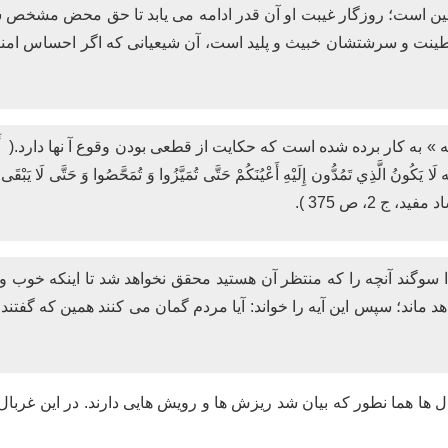
چنین است؛ روزگار غیبت او آن قدر ادامه می یابد تا حق محض مشخص شو
ینت و سرشتشان خبیث و پلید است، آن شیعیانی که اگر احساس امنیت 
 کار برده شده است که حکایت از قطعی بودن وقوع آ نها دارد.( أَحْمَدُ بْنُ إِدْ
لَا يَكُونُ الَّذِي تَمُدُّون إِلَيْهِ أَعْيُنَكُمْ حَتَّى تُمَيَّزُوا وَ تُمَحَّصُوا وَ حَتَّى لَا يَبْقَ
فید، ج 2، ص 375 ).
دا سوگند آنچه را که منتظر آن هستید محقق نخواهد شد تا اینکه خوب و
د ماند؛ سپس این آیه را خواند: آیا مردم گمان می کنند همین که گفتند
 ها هما نطور که بیان شد ریزش ها و رویش هایی دارند. در این غربا