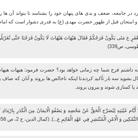
در جامعه، ضعف و بدی های پنهان خود را بشناسد تا بتواند آن ها ر
 امتحان قبل از ظهور حضرت مهدی (ع) به قدری دشوار است که امام ب
ٍ ع مَتَى يَكُونُ فَرَجُكُمْ فَقَالَ هَيْهَاتَ هَيْهَاتَ لَا يَكُونُ فَرَجُنَا حَتَّى تُغَرْبَلُوا ثُمَّ 
 للطوسی، ص339)
ضه داشتم فرج شما چه زمانی خواهد بود؟ حضرت فرمود: هیهات هیهات،
ال بشوید
سه بار تأکید کردند
تا اینکه ناخالص ها بروند و آنان که صاف و
د پا کسازی شوند و بیرون بروند.
ُ أَيَّام غَيْبَتِهِ لِيُصَرِّح الْحَقُّ عَنْ مَحْضِهِ وَ يَصْفُوَ الْايمَانُ مِنَ الْكَدَرِ بِارْتِدَادِ
لتَّمْكِين وَ الْامْنِ الْمُنْتَشِرِ فِي عَهْدِ الْقَائِمِ ع...). (کمال الدین، ج 2، ص 356 )