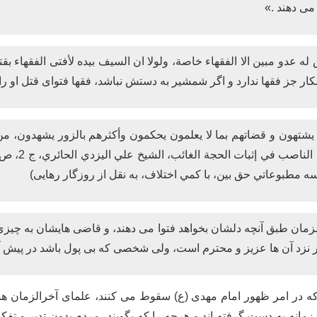
می دهند .»
ار جز فقها ندارد و اگر شمشیر به دستش نباشد، فقها فتوای قتل او را
ا يشتهون و قضاتهم بما لا يعلمون يحكمون وأكثرهم بالزور يشهدون، 
مان طبق آنچه دلشان بخواهد فتوا می دهند، و قاضى هايشان به چيزى كه
 نزد آن ها عزيز و محترم است، ولى شخصى كه بی پول باشد در پيش آ
ه در امر ظهور امام مهدی (ع) سقوط می کنند، علمای آخرالزمان هست
زمانه به دست گرفته اند و هرچه را که بگویند، مردم بدون تدبر و تفکر