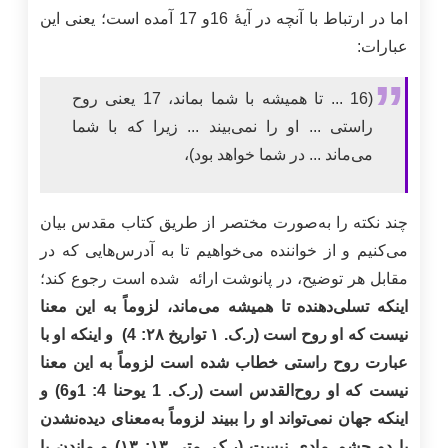
اما در ارتباط با آنچه در آیۀ 16و 17 آمده است؛ یعنی این
عبارات:
(16 ... تا همیشه با شما بماند، 17 یعنی روح
راستی ... او را نمی‌بیند ... زیرا که با شما
می‌ماند ... در شما خواهد بود)،
چند نکته را به‌صورت مختصر از طریق کتاب مقدس بیان
می‌کنیم و از خواننده می‌خواهیم تا به آدرس‌هایی که در
مقابل هر توضیح، در پانوشت ارائه شده است رجوع کند؛
اینکه تسلی‌دهنده تا همیشه می‌ماند، لزوماً به این معنا
نیست که او روح است (ر.ک. ۱ تواریخ ۲۸: 4) و اینکه او با
عبارت روح راستی خطاب شده است لزوماً به این معنا
نیست که او روح‌القدس است (ر.ک. 1 یوحنا 4: 1و6) و
اینکه جهان نمی‌تواند او را ببیند لزوماً به‌معنای دیده‌نشدن
با دو چشم مادی نیست (ر.ک. متی ۱۳: ۱۳) و ماندن با