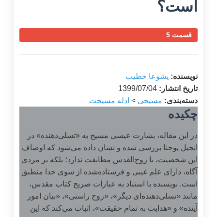
است؟
قسمت 5
نویسنده:
یشوعا خطیب
تاریخ انتشار:
1399/07/04
دسته‌بندی:
مسیحی
>
ادله مسیحت
چکیده
در این مقاله، بشارت عیسی مسیح به «تسلی‌دهنده» در
انجیل یوحنا بررسی شده و نشان داده می‌شود که اوصاف
این شخصیت، با روح‌القدس مطابقت ندارد؛ بلکه بر مردی
آگاه، دارای علم غیبی و فرستاده‌شده از سوی خدا منطبق
است. نویسنده با استناد به عبارات صریح کتاب مقدس،
مانند «تسلی‌دهنده‌ای دیگر»، «روح راستی»، «بیان امور
آینده» و «هدایت به تمام حقیقت»، اثبات می‌کند که این