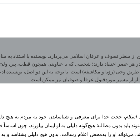
از منظر تصوف و عرفان اسلامی می‌پردازد. نویسنده با استناد به مناب
 هر عصر اعتقاد دارند؛ شخصی که با عناوینی همچون قطب، پیر، ولیّ 
ق وحی (رؤیا و مکاشفه) است. با توجه به این دو اصل، نویسنده ادع
او از مسیر موردقبول عرفا و صوفیان نیز ممکن است.
 اسلام
، حجت خدا برای معرفی و شناساندن خود به مردم به هیچ دلیلی
ند باید بدون مطالبۀ هیچ‌گونه دلیلی به او ایمان بیاورند، چون اساسا
، می‌تواند او را به‌محض اعلام رسالت، بدون هیچ دلیلی بشناسد و به