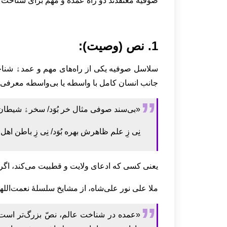
صوفیه معتقدند دو راه عمده و مهم برای شناخت
1. نص (وصیت):
سلاسل صوفیه یکی از راه‌های مهم و عمدﮤ شناخت
جانب انسان کامل با واسطه یا بی‌واسطه معرفی ش
«بی‌سند صوفی مثال خر بُوَد/ سخرﮤ شیطان و 
نِی زِ علم ظاهرش بهره بُوَد/ نِی زِ باطن ا
یعنی کسی که ادعای ولایت و قطبیت می‌کند، اگر
ملا علی نور علی‌شاه، از مشایخ سلسلۀ نعمت‌الله
«عمده در شناخت عالم، نصّ بزرگ‌تر است،