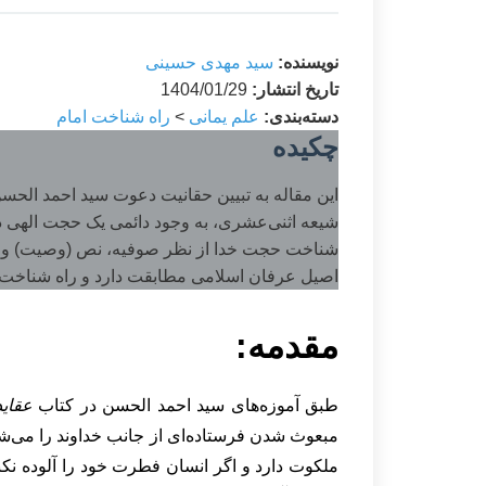
نویسنده:
سید مهدی حسینی
تاریخ انتشار:
1404/01/29
دسته‌بندی:
علم یمانی
>
راه شناخت امام
چکیده
این مقاله به تبیین حقانیت دعوت سید احمد الحسن 
شیعه اثنی‌عشری، به وجود دائمی یک حجت الهی در
شناخت حجت خدا از نظر صوفیه، نص (وصیت) و طری
اصیل عرفان اسلامی مطابقت دارد و راه شناخت 
مقدمه:
طبق آموزه‌های سید احمد الحسن در کتاب
عقاید
مبعوث شدن فرستاده‌ای از جانب خداوند را می‌شنو
ملکوت دارد و اگر انسان فطرت خود را آلوده نکند