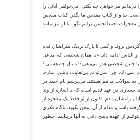
 می‌دانم می‌خواهی چه بکنی! می‌خواهی آیاتی را
ر است. بیا و از کتاب مقدس ما بگذر. کتاب مقدس
عجزات احمدالحسن برایم بگو. آیا او نیز مانند
ردش بروند و‌ کمی تا پارک نزدیک منزلشان قدم
د و الیاس ادامه داد: «با همان شخصی که مدعی
 با چنین شخصی هدر می‌دهی؟! دنبال چه هستی؟
می‌دانم چرا نمی‌توانم بی‌تفاوت باشم. ساره،
ادن به سؤالات ما هم هستند. می‌پرسم نام احمد در
بسیاری در عهد قدیم است که با اشاره از وی
یلم را نشان دادم. اکنون از او فقط یک معجزه از
فته باشد و مدام از آن سخن بگوید. ناگاه فکری
نیم از عهدۀ پاسخ دادن به آنها بربیاییم. چطور