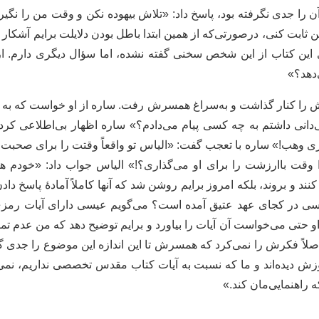
ا جدی نگرفته بود، پاسخ داد: «تلاش بیهوده نکن و‌ وقت من را نگیر!
ن ثابت کنی، درصورتی‌که از همین ابتدا باطل بودن دلایلت برایم آشکا
ی این کتاب از این شخص سخنی گفته نشده، اما سؤال دیگری دارم. از م
‌دهد؟»
ش را کنار گذاشت و به‌سراغ همسرش رفت. ساره از او خواست که به گ
می‌دانی داشتم به چه کسی پیام می‌دادم؟» ساره اظهار بی‌اطلاعی کر
ری وهب!» ساره با تعجب گفت: «الیاس تو واقعاً وقتت را برای صحبت
وقت باارزشت را برای او می‌گذاری؟!» الیاس جواب داد: «خودم هم ن
نند و بروند، بلکه امروز برایم روشن شد که آ‌نها کاملاً آمادۀ پاسخ د
ی در کجای عهد عتیق آمده است؟ می‌گویم عیسی دارای آیات رمزی 
و حتی می‌خواست آن آیات را بیاورد و برایم توضیح دهد که من عدم تما
اً فکرش را نمی‌کرد که همسرش تا این اندازه این موضوع را جدی گر
ش دیده‌اند و ما که نسبت به آیات کتاب مقدس تخصصی نداریم، نمی‌توا
 راهنمایی‌مان کند.»