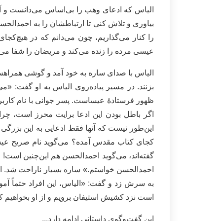
الیاس که ادعای وهب را بی‌اساس می‌دانست و آن ر
بیاوری و تلاش کنی تا ارتباطشان را به احمدالحس
را کنار می‌گذاریم، چون می‌دانم که در هیچ‌کجا
عیسی مرده را زنده می‌کند و مریضان را شفا می
الیاس با صدای ساره به خود آمد و‌ گوشی همراه
بزنند. در مسیر پیاده‌روی الیاس به او گفت: «
ظهور فرستادۀ عیساست. پسر جوانی با نام کارب
اگر باطل بودن این ادعا برایت محرز است، چرا 
این‌طور نیست که آ‌نها فقط ادعایی به این بزرگی ک
کجای کتاب مقدس آمده؟ می‌گوید نام صریح عیس
گفته‌اند، می‌گوید احمدالحسن هم این‌چنین است! ا
احمدالحسن خواستم.» ساره بسیار ناراحت شد. اصل
به سرش زد و گفت: «الیاس، این افراد حتماً آموز
است نزد کشیش استیفان برویم و از او‌ بخواهیم که
این گفت‌وگوی داستانی ادامه دارد...