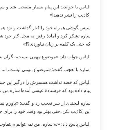
الیاس با خواندن این پیام بسیار متعجب شد و س
اکاذیب را نشر ندهید!»
سپس گوشی همراه خود را کنار گذاشت و‌ نزد همسرش
ساره تشکر کرد و آمادۀ رفتن به محل کار خود شد
که حتی یک کلمه بر زبان نیاوردی؟!»
الیاس جواب داد: «موضوع مهمی نیست، نگران ن
ساره با تعجب گفت: «موضوع مهمی نیست، اما تا ای
الیاس که قصد نداشت همسرش را درگیر این خبر ک
پیام داده بود که فرستادۀ عیسی آمده! ساره من ن
ساره لبخندی از سر تعجب زد و گفت: «باورم نمی‌ش
این اکاذیب نکن. حتی بهتر بود وقت خود را برای جو
الیاس پاسخ داد: «نه ساره، من نمی‌توانم بی‌تفاوت