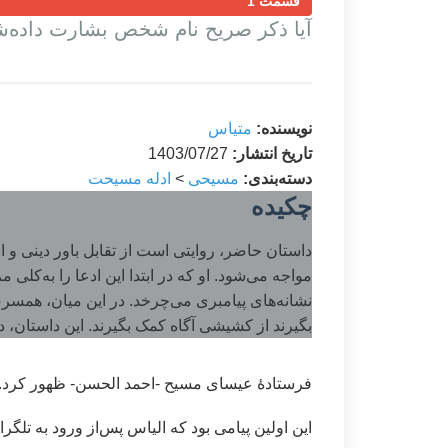
قسمت 1
آیا ذکر صریح نام شخص بشارت داده
نویسنده:
متیاس
تاریخ انتشار:
1403/07/27
دسته‌بندی:
مسیحی
>
ادله مسیحت
چکیده
داستان حاضر، روایتی است از تقابل باور دینی 
مواجه می‌شود. او که در ابتدا این ادعا را به‌کل
نشانه‌های پیامبری می‌چرخد. در این میان، همسر
بگیرند از کشیشی آگاه کمک بگیرند. این داستان،
فرستادۀ عیسای ‌مسیح -احمد الحسن- ظهور کرد.
این اولین پیامی بود که الیاس پس‌از ورود به تلگرا