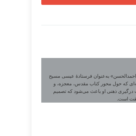
 «احمدالحسن» به‌عنوان فرستادۀ عیسی مسیح
احثه‌ای که حول محور کتاب مقدس، معجزه، و
دت درگیری ذهنی او باعث می‌شود که تصمیم
یقت است.