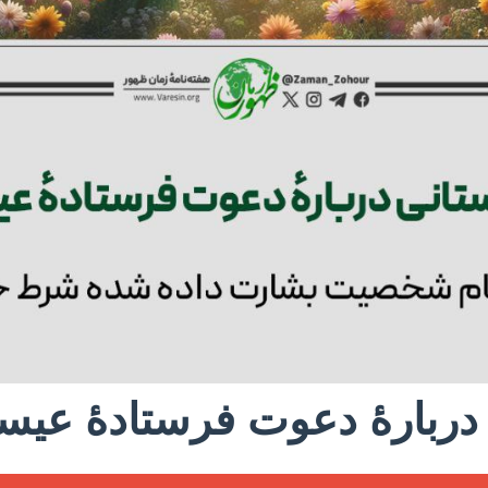
دربارۀ دعوت فرستادۀ عیس