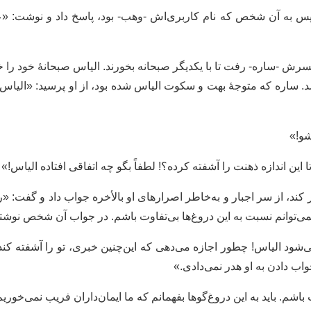
پس به آن شخص که نام کاربری‌اش -وهب- بود، پاسخ داد و‌ نوشت: «ع
 -ساره- رفت تا با یکدیگر صبحانه بخورند. الیاس صبحانۀ خود را خورد
. ساره که متوجۀ بهت و سکوت الیاس شده بود، از او‌ پرسید: «الیاس
شو!»
ن اندازه ذهنت را آشفته کرده؟! لطفاً بگو چه اتفاقی افتاده الیاس!»
ند، از سر اجبار و به‌خاطر اصرار‌های او بالأخره جواب داد و گفت:
می‌توانم نسبت به این دروغ‌ها بی‌تفاوت باشم. در جواب آن شخص نوشت
ود الیاس! چطور اجازه می‌دهی که این‌چنین خبری، تو را آشفته کند؟ 
اب دادن به او‌ هدر نمی‌دادی.»
 باشم. باید به این دروغ‌گوها بفهمانم که ما ایمان‌داران فریب نمی‌خو