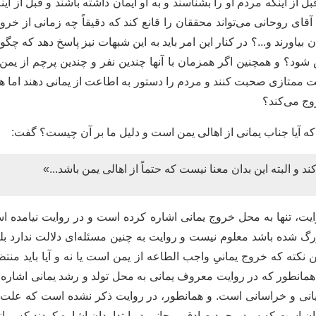
 از اینکه مردم او را بشناسند و به او ایمان داشته باشند و قبل از ا
 آقای روحانی می‌تواند محققان را قانع کند که دقیقاً چه زمانی از خر
مان بیاورند و...؟ در کنار این امر باید به این شبهات نیز پاسخ دهد که
شود؟ و همچنین اگر همزمان با آنها چندین نفر و چندین پرچم از یمن
متازی صحبت کنند و مردم را دستور به اطاعت از یمانی دهند اما هیچ 
وج می‌کند؟
 و البته این بدان معنا نیست که حتماً از اهالی یمن باشد...»
روایت، تنها به محل خروج یمانی اشاره کرده است و در روایت نیامده اس
زرگ شده باشد معلوم نیست و روایت به چنین مسئله‌ای دلالت ندارد بلک
 نکته که خروج یمانیِ واجب الطاعه از یمن است یا نه و آیا باید منت
که همانطور که در روایت معروف یمانی به محل تولد و رشد یمانی اشار
نی و خراسانی است. و همانطور، در روایت ذکر نشده است که علت نا
ان است که سید محمد صادق روحانی در ابتدا بدان اشاره کردند که یم