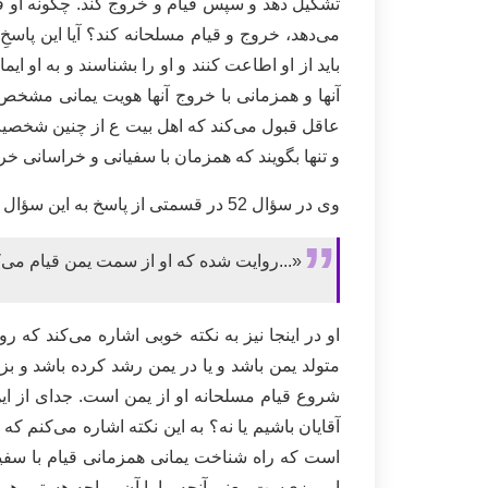
تشکیل دهد و سپس قیام و خروج کند. چگونه او قبل
می‌دهد، خروج و قیام مسلحانه کند؟ آیا این پاسخِ
باید از او اطاعت کنند و او را بشناسند و به او ای
آنها و همزمانی با خروج آنها هویت یمانی مشخص 
عاقل قبول می‌کند که اهل بیت ع از چنین شخصیت م
و تنها بگویند که همزمان با سفیانی و خراسانی خر
وی در سؤال 52 در قسمتی از پاسخ به این سؤال که آیا جناب یمانی از اهالی یمن است و دلیل ما بر آن چیست؟ گفت:
«...روایت شده که او از سمت یمن قیام می‌کند
او در اینجا نیز به نکته خوبی اشاره می‌کند که 
متولد یمن باشد و یا در یمن رشد کرده باشد و ب
شروع قیام مسلحانه او از یمن است. جدای از این
آقایان باشیم یا نه؟ به این نکته اشاره می‌کنم 
است که راه شناخت یمانی همزمانی قیام با سفیا
امروزی‌ست. یعنی آنچه ما با آن مواجه هستیم هم