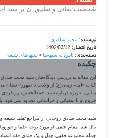
قسمت 1
شخصیت یمانی و تطبیق آن بر سید اح
نویسنده:
محمد شاکری
تاریخ انتشار:
1402/03/12
دسته‌بندی:
پاسخ به شبهه‌ها
>
شبهه‌های شیعه
چکیده
این مقاله به بررسی دیدگاه‌های سید محمد صادق 
کتاب «امام زمان(ع) از ولادت تا ظهور» نشان می‌د
یمانی، به‌ویژه درباره سید احمدالحسن، رویکردی مح
خروج او با سفیانی و خراسانی محدود نمی‌شود، بلک
سید محمد صادق روحانی از مراجع تقلید شیعه و 
نائل شد. مقام علمی او مورد توجه علما و حوزویا
جمله مجموعه فقهی چهل و یک جلدی فقه الصادق ب