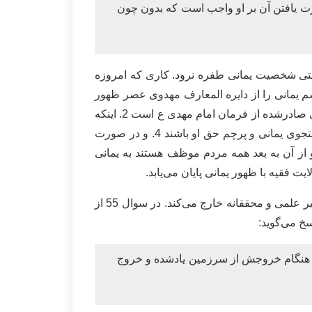
ورت یافتن آن بر او واجب است که بدون چون
یستی شخصیت یمانی طفره نرود. کاری که امروزه
سم یمانی را از دایره المعارف مهدوی عصر ظهور
پاک کنند یا حداقل کم ارزش جلوه دهند. او به درستی بر چند نکته در مورد یمانی اشاره کرده است: 1. اینکه فرمان یمانی صادرشده از فرمان امام مهدی ع است 2. اینکه
بین مرجع تقلید و خودِ مکلفین در قبال یمانی تفاوتی نیست 3. اینکه هم مرجع تقلید و هم مقلدین موظف هستند در جستجوی یمانی و پرچم حق او باشند 4. و در صورت
و از آن به بعد همه مردم موظف هستند به یمانی
 فقیه با ظهور یمانی پایان می‌یابد.
اما آنچه سید محمد صادق روحانی در مورد تطبیق شخصیت یمانی بر سید احمد الحسن بدان اشاره می‌کند کار را از مسیر علمی و محققانه خارج می‌کند. در سوال 55 از
خ می‌گوید:
و هنگام خروجش از سرزمین یاد‌شده و خروج