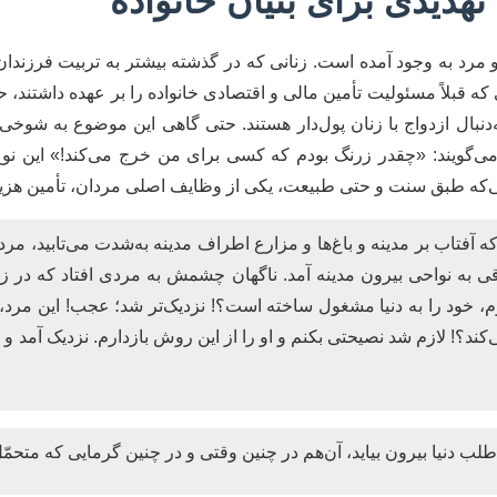
دیدی برای بنیان خانواده
مرد به‌ وجود آمده است. زنانی که در گذشته بیشتر به تربیت فرزندان و
 قبلاً مسئولیت تأمین مالی و اقتصادی خانواده را بر عهده داشتند، ح
دنبال ازدواج با زنان پول‌دار هستند. حتی گاهی این موضوع به شوخی 
 می‌گویند: «چقدر زرنگ بودم که کسی برای من خرج می‌کند!» این نو
‌که طبق سنت و حتی طبیعت، یکی از وظایف اصلی مردان، تأمین هزینه
آفتاب بر مدینه و باغ‌ها و مزارع اطراف مدینه به‌شدت می‌تابید، مردی 
فاقی به نواحی بیرون مدینه آمد. ناگهان چشمش به مردی افتاد که در ز
م، خود را به دنیا مشغول ساخته است؟! نزدیک‌تر شد؛ عجب! این مرد،
کند؟! لازم شد نصیحتی بکنم و او را از این روش بازدارم. نزدیک آمد و س
ب دنیا بیرون بیاید، آن‌هم در چنین وقتی و در چنین گرمایی که متحمّل