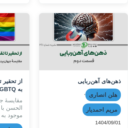
ذهن‌های آهن‌ربایی
از تحقیر ت
به LGBTQ+
,
هلن انصاری
مقایسۀ جه
الحسن با 
مریم احمدیار
موجود به LGBTQ+
1404/09/01