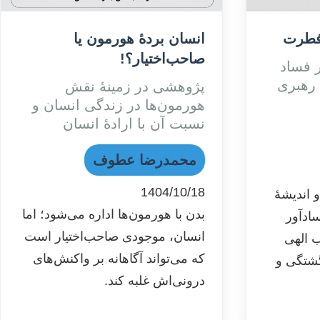
فطرت
انسان بردۀ هورمون یا
صاحب‌اختیار؟!
ر فساد
رهبری
پژوهشی در زمینۀ نقش
هورمون‌ها در زندگی انسان و
نسبت آن با ارادۀ انسان
محمدرضا عطوف
1404/10/18
 اندیشۀ
بدن با هورمون‌ها اداره می‌شود؛ اما
سادآور
انسان، موجودی صاحب‌اختیار است
 الهی
که می‌تواند آگاهانه بر واکنش‌های
گشتگی و
درونی‌اش غلبه کند.