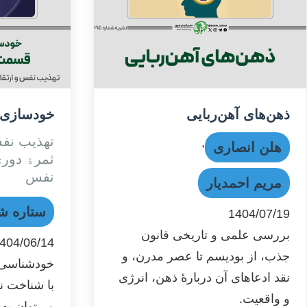
ذهن‌های آهن‌ربایی
خودسازی 
تهذیب نفس
,
هلن انصاری
ثمرﮤ دوری
نفس
مریم احمدیار
ستاره ش
1404/07/19
بررسی علمی و تاریخی قانون
404/06/14
جذب، از بودیسم تا عصر مدرن، و
خودشناسی 
نقد ادعاهای آن دربارهٔ ذهن، انرژی
با شناخت ن
و واقعیت.
می‌توان به 