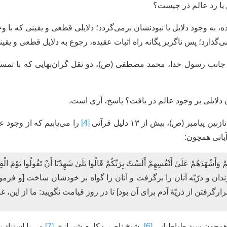
یا رد عالم ذر چیست؟
 به وجود دلایل یا نبودنشان برمی‌گردد؛ دلایلی قطعی و یقینی که با و
‌گذارد؛ پس ناگزیر یگانه راه اثبات عقیده، رجوع به دلایل قطعی و یقی
جانب رسول خدا، محمد مصطفی (ص)، دو ثقل گران‌بهایی که با تمسک ب
وان دلایلی بر وجود عالم ذر یافت؟ پاسخ، آری است.
امبر (ص)، بیش از ۱۳ دلیل قرآنی
[4]
را می‌یابیم که از وجود ع
یاتی همچون:
ْ وَأَشْهَدَهُمْ عَلَىٰ أَنْفُسِهِمْ أَلَسْتُ بِرَبِّكُمْ قَالُوا بَلَىٰ شَهِدْنَا أَنْ تَقُولُوا يَوْمَ الْقِيَ
ان و ذرّیّه آنان را برگرفت و آنان را گواه بر خودشان ساخت [و فرمود:
ارگرفتن از ذريّۀ آدم براى آن بود] تا در روز قيامت نگوييد: ما از اين، غ
ی همچون سید طباطبایی
[6]
، شیخ ناصر مکارم شیرازی
[7]
و... با استناد 