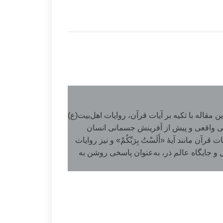
قاله با تکیه بر آیات قرآن، روایات اهل‌بیت(ع)
لمی واقعی و پیش از آفرینش جسمانی انسان
انند آیۀ «أَلَسْتُ بِرَبِّكُمْ» و نیز روایات
 و جایگاه عالم ذر، به‌عنوان پاسخی روشن به