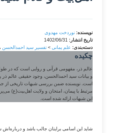
نویسنده:
نوردخت مهدوی
تاریخ انتشار:
1402/06/31
دسته‌بندی:
علم یمانی
>
تفسیر سید احمدالحسن
،
چکیده
عالم ذر، مفهومی قرآنی و روایی است که در طول ت
و بیانات سید احمدالحسن، وجود حقیقی عالم ذر ر
است. نویسنده ضمن بررسی شبهات تاریخی از جمله دید
مرتبط با پیمان، امتحان و ولایت اهل‌بیت(ع) می‌پ
این شبهات ارائه شده است.
شاید این اسامی برایتان جالب باشد و درباره‌اش ش