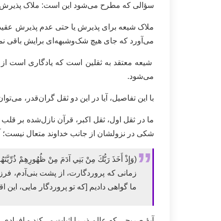
سؤالی که مطرح می‌شود این است: ملاک پذیرش 
ملاک شیعه برای پذیرش یا حتی عدم‌ پذیرش عقیده،
می‌آورد که جای هیچ شک‌وشبهه‌ای برایش باقی نمی
شیعه معتقد به ثقلین است که یادگاری است از 
می‌شود.
با این تفاصیل، آیا در این دو ثقل گران‌قدر، می‌ت
ما در ثقل اول، ثقل اکبر، قرآن نازل‌شده بر قلب نازنین پی
شکی در نزولشان از جانب خداوند متعال نیست؛ آ
(وَإِذْ أَخَذَ رَبُّكَ مِنْ بَنِي آدَمَ مِنْ ظُهُورِهِمْ ذُرِّيَّتَهُم
زمانى كه پروردگارت، از پشت بنى‌آدم، فرزند
ما گواهى داديم [كه تو پروردگار مايى، اين اقر
آیۀ صریحی که عالم ذر را اثبات می‌کند و افراد