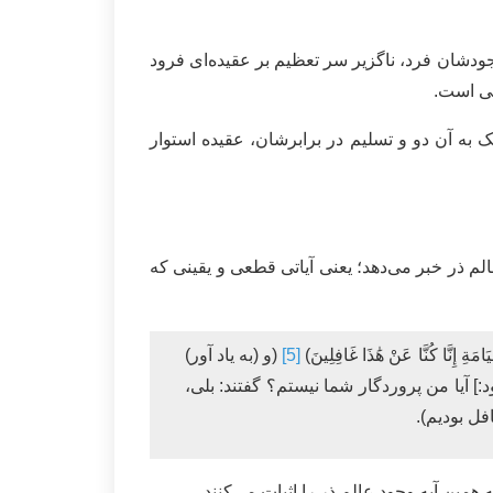
جودشان فرد، ناگزیر سر تعظیم بر عقیده‌ای فرود
نی است.
ه آن دو و تسلیم در برابرشان، عقیده استوار
الم ذر خبر می‌دهد؛ یعنی آیاتی قطعی و یقینی که
امَةِ إِنَّا كُنَّا عَنْ هَٰذَا غَافِلِينَ)
[5]
(و (به ياد آور)
] آيا من پروردگار شما نيستم؟ گفتند: بلى،
افل بوديم).
به همین آیه وجود عالم ذر را اثبات می‌کنند.