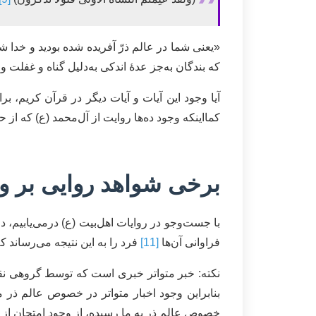
«یعنی شما در عالم ذرّ آفریده شده بودید و خدا شم
که بندگان به‌جز عدۀ اندکی به‌دلیل گناه و غفلت
آیا وجود این آیات و آیات دیگر در قرآن کریم، ب
کمااینکه وجود ده‌ها روایت از آل‌محمد (ع) که از ح
برخی شواهد روایی بر وج
با جست‌وجو در روایات اهل‌بیت (ع) درمی‌یابیم، دل
فراوانی آن‌ها
[11]
فرد را به این نتیجه می‌رساند
نکته: خبر متواتر خبری است که توسط گروهی نقل م
بنابراین وجود اخبار متواتر در خصوص عالم ذر م
خصوص عالم ذر به ما رسیده، از وجود امتحان از نفس