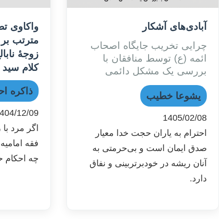
آبادی‌های آشکار
واکاوی تط
مترتب بر 
چرایی تخریب جایگاه اصحاب
زوجۀ نابال
ائمه (ع) توسط منافقان با
کلام سید 
بررسی یک مشکل دائمی
ذاکره ا
یشوعا خطیب
404/12/09
1405/02/08
اگر مرد با 
احترام به یاران حجت خدا معیار
فقه امامیه
صدق ایمان است و بی‌حرمتی به
چه احکام ح
آنان ریشه در خودبرتربینی و نفاق
دارد.