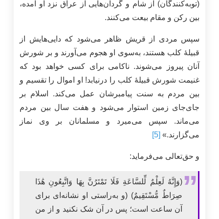
(توبه‌کنندگان) از شام و گردان‌هایی از عراق نزد او آمده،
بین رکن و مقام بیعت می‌کنند.
سپس مردی از قریش ظاهر می‌شود که دایی‌هایش از
قبيلۀ كلب هستند، به‌سوی او هجوم می‌آورند و بر شورش
آنان پیروز می‌شوند. ناکامی برای کسی خواهد بود که
غنیمت شورش قبيلۀ كلب را درنیابد! او اموال را تقسیم و
بین مردم به سنت پیامبرشان عمل می‌کند. اسلام بر
جای‌جای زمین استوار می‌شود و هفت سال بین مردم
می‌ماند. سپس می‌میرد و مسلمانان بر وی نماز
می‌گزارند.»
[5]
و حق‌تعالی می‌فرماید:
(وَإِنَّهُ لَعِلْمٌ لِّلسَّاعَةِ فَلَا تَمْتَرُنَّ بِهَا وَاتَّبِعُونِ هَٰذَا
صِرَاطٌ مُّسْتَقِيمٌ) (و به‌راستی او نشانه‌ای برای
آن ساعت است؛ پس در آن شک نکنید و از من