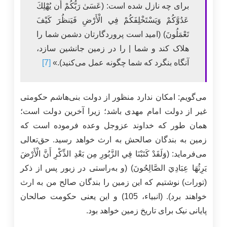
برای چه نازل شده است: (عَسَىٰ رَبُّكُمْ أَن يُهْلِكَ
عَدُوَّكُمْ وَيَسْتَخْلِفَكُمْ فِي الْأَرْضِ فَيَنظُرَ كَيْفَ
تَعْمَلُونَ) (امید است پروردگارتان دشمن شما را
هلاک کند و شما | را در زمین جانشین سازد،
آنگاه بنگرد که شما چگونه عمل می‌کنید).»
[7]
می‌گویم: امکان ندارد منظور از دولت بنی‌هاشم حکومتی
غیر از دولت امام مهدی باشد؛ زیرا آخرین دولت است؛
همان طور که خداوند عزوجل وعده فرموده است که
زمین به بندگان صالحش به ارث خواهد رسید. حق‌تعالی
می‌فرماید: (وَلَقَدْ كَتَبْنَا فِي الزَّبُورِ مِن بَعْدِ الذِّكْرِ أَنَّ الْأَرْضَ
يَرِثُهَا عِبَادِيَ الصَّالِحُونَ) (و به‌راستی در زبور پس از ذکر
(تورات) نوشتیم که این زمین را بندگان صالح من به ارث
خواهند برد). (انبیاء، 105) و این یعنی حکومت صالحان
پایانی نیک برای تاریخ زمین خواهد بود.