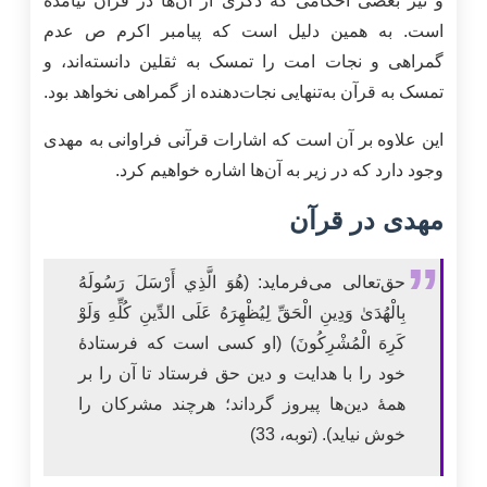
و نیز بعضی احکامی که ذکری از آن‌ها در قرآن نیامده
است. به همین دلیل است که پیامبر اکرم ص عدم
گمراهی و نجات امت را تمسک به ثقلین دانسته‌اند، و
تمسک به قرآن به‌تنهایی نجات‌دهنده از گمراهی نخواهد بود.
این علاوه بر آن است که اشارات قرآنی فراوانی به مهدی
وجود دارد که در زیر به آن‌ها اشاره خواهیم کرد.
مهدی در قرآن
حق‌تعالی می‌فرماید: (هُوَ الَّذِي أَرْسَلَ رَسُولَهُ
بِالْهُدَىٰ وَدِينِ الْحَقِّ لِيُظْهِرَهُ عَلَى الدِّينِ كُلِّهِ وَلَوْ
كَرِهَ الْمُشْرِكُونَ) (او کسی است که فرستادۀ
خود را با هدایت و دین حق فرستاد تا آن را بر
همۀ دین‌ها پیروز گرداند؛ هرچند مشرکان را
خوش نیاید). (توبه، 33)