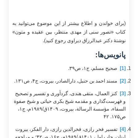
(برای خواندن و اطلاع بیشتر از این موضوع می‌توانید به
کتاب «تصور سنی از مهدی منتظر، بین عقیده و متون»
نوشتۀ دکتر عبدالرزاق دیراوی رجوع کنید).
پانویس‌ها:
[1]
صحیح مسلم، ج۱، ص۳۹.
[2]
مسند احمد بن حنبل، دار‌الصادر، بیروت، ج۴، ص۱۳۱.
[3]
کنز العمال، متقی هندی، گردآوری و تفسیر و تصحیح
و فهرست‌گذاری و مقدمه شیخ بکری حیاتی و شیخ صفوة
السفاء، مؤسسة الرسالة، بیروت، ۱۴۰۹ق/۱۹۸۹م، ج۱،
ص۱۷۵. ۴۲
[4]
تفسیر فخر رازی، فخرالدین رازی، دار الفکر، بیروت
لبنان، چاپ اول، ۱۴۰۱ق/۱۹۸۹م، ج۱۶، ص۴۲؛ و مراجعه