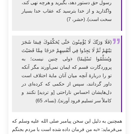
رسول حق دستور دهد، بگیرید و هرچه نهی کند،
واگذارید و از خدا بترسید که عقاب خدا بسیار
سخت است). (حشر، 7)
(فَلَا وَرَبِّكَ لَا يُؤْمِنُونَ حَتَّى يُحَكِّمُوكَ فِيمَا شَجَرَ
بَيْنَهُمْ ثُمَّ لَا يَجِدُوا فِي أَنْفُسِهِمْ حَرَجًا مِمَّا قَضَيْتَ
وَيُسَلِّمُوا تَسْلِيمًا) ﴿ولى چنين نيست؛ به
پروردگارت قسم كه ايمان نمى‌‏آورند مگر آنكه
تو را دربارۀ آنچه ميان آنان مايۀ اختلاف است
داور گردانند، سپس از حكمى كه کرده‌ای در
دل‌هایشان احساس ناراحتى [و ترديد] نكنند و
کاملاً سر تسليم فرود آورند). (نساء، 65)
همچنین به دلیل این سخن پیامبر صلی الله عليه وسلم که
می‌فرماید: «به من فرمان داده شده است با مردم بجنگم