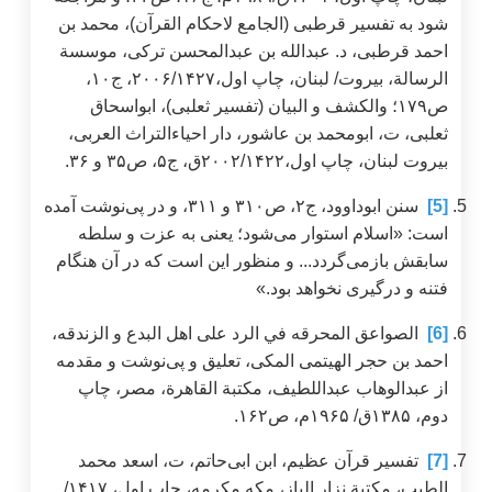
شود به تفسیر قرطبی (الجامع لاحکام القرآن)، محمد بن
احمد قرطبی، د. عبدالله بن عبدالمحسن ترکی، موسسة
الرسالة، بیروت/ لبنان، چاپ اول،۲۰۰۶/۱۴۲۷، ج۱۰،
ص۱۷۹؛ والكشف و البيان (تفسیر ثعلبی)، ابواسحاق
ثعلبی، ت، ابومحمد بن عاشور، دار احیاء‌التراث العربی،
بیروت لبنان، چاپ اول،۲۰۰۲/۱۴۲۲ق، ج۵، ص۳۵ و ۳۶.
[5]
سنن ابوداوود، ج‌۲، ص‌۳۱۰ و ۳۱۱، و در پی‌نوشت آمده
است: «اسلام استوار می‌شود؛ یعنی به عزت و سلطه
سابقش بازمی‌گردد... و منظور این است که در آن هنگام
فتنه و درگیری نخواهد بود.»
[6]
الصواعق المحرقه في الرد على اهل البدع و الزندقه،
احمد بن حجر الهيتمی المکی، تعلیق و پی‌نوشت و مقدمه
از عبدالوهاب عبد‌اللطيف، مكتبة القاهرة، مصر، چاپ
دوم، ۱۳۸۵ق/ ۱۹۶۵م، ص‌۱۶۲.
[7]
تفسير قرآن عظیم، ابن ابی‌حاتم، ت، اسعد محمد
الطيب، مکتبة نزار الباز، مکه مکرمه، چاپ اول، ۱۴۱۷/