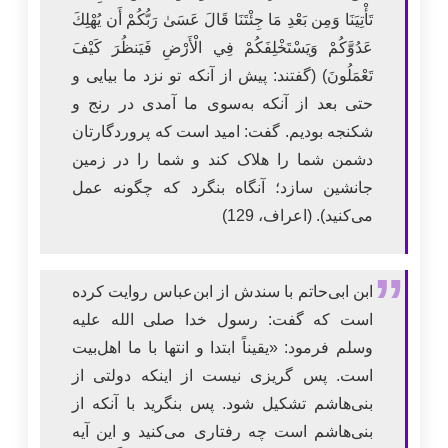
تَأْتِيَنَا وَمِن بَعْدِ مَا جِئْتَنَا قَالَ عَسَىٰ رَبُّكُمْ أَن يُهْلِكَ
عَدُوَّكُمْ وَيَسْتَخْلِفَكُمْ فِي الْأَرْضِ فَيَنظُرَ كَيْفَ
تَعْمَلُونَ) (گفتند: پیش از آنکه تو نزد ما بیایی و
حتی بعد از آنکه به‌سوی ما آمدی در رنج و
شکنجه بودیم. گفت: امید است که پروردگارتان
دشمن شما را هلاک کند و شما را در زمین
جانشین سازد؛ آنگاه بنگرد که چگونه عمل
می‌کنید). (اعراف، 129)
ابن ابی‌حاتم با سندش از ابن‌عباس روایت کرده
است که گفت: رسول خدا صلى الله عليه
وسلم فرمود: «یقیناً ابتدا و انتها با ما اهل‌بیت
است. پس گریزی نیست از اینکه دولتی از
بنی‌هاشم تشکیل شود. پس بنگرید با آنکه از
بنی‌هاشم است چه رفتاری می‌کنید و این آیه