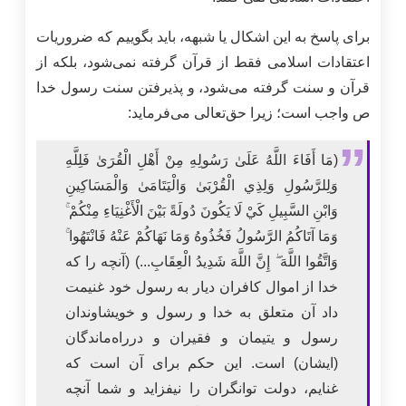
برای پاسخ به این اشکال یا شبهه، باید بگوییم که ضروریات
اعتقادات اسلامی فقط از قرآن گرفته نمی‌شود، بلکه از
قرآن و سنت گرفته می‌شود، و پذیرفتن سنت رسول خدا
ص واجب است؛ زیرا حق‌تعالی می‌فرماید:
(مَا أَفَاءَ اللَّهُ عَلَىٰ رَسُولِهِ مِنْ أَهْلِ الْقُرَىٰ فَلِلَّهِ
وَلِلرَّسُولِ وَلِذِي الْقُرْبَىٰ وَالْيَتَامَىٰ وَالْمَسَاكِينِ
وَابْنِ السَّبِيلِ كَيْ لَا يَكُونَ دُولَةً بَيْنَ الْأَغْنِيَاءِ مِنْكُمْ ۚ
وَمَا آتَاكُمُ الرَّسُولُ فَخُذُوهُ وَمَا نَهَاكُمْ عَنْهُ فَانْتَهُوا ۚ
وَاتَّقُوا اللَّهَ ۖ إِنَّ اللَّهَ شَدِيدُ الْعِقَابِ...) (آنچه را که
خدا از اموال کافران دیار به رسول خود غنیمت
داد آن متعلق به خدا و رسول و خویشاوندان
رسول و یتیمان و فقیران و در‌راه‌ماندگان
(ایشان) است. این حکم برای آن است که
غنایم، دولت توانگران را نیفزاید و شما آنچه