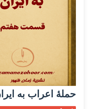
حملۀ اعراب به ایرا