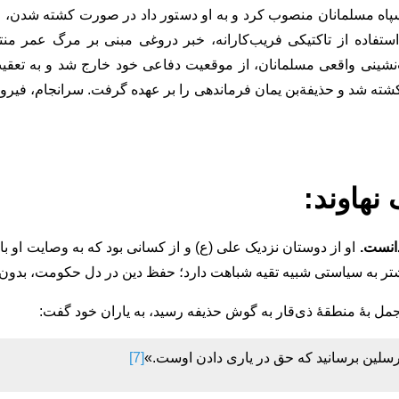
اه مسلمانان منصوب کرد و به او دستور داد در صورت کشته شدن، فرم
 استفاده از تاکتیکی فریب‌کارانه، خبر دروغی مبنی بر مرگ عمر م
‌نشینی واقعی مسلمانان، از موقعیت دفاعی خود خارج شد و به تعقیب 
رن کشته شد و حذیفة‌بن یمان فرماندهی را بر عهده گرفت. سرانجام، ف
نهاوند:
دانست.
او از دوستان نزدیک علی (ع) و از کسانی بود که به وصایت او با
 بیشتر به سیاستی شبیه تقیه شباهت دارد؛ حفظ دین در دل حکومت، بدو
 بۀ منطقۀ ذی‌قار به گوش حذیفه رسید، به یاران خود گفت:
رسلین برسانید که حق در یاری دادن اوست.»
[7]