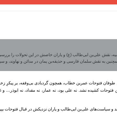
سیه، نقش علی‌بن ابی‌طالب (ع) و یاران خاصش در این تحولات را بررسی
مچنین به نقش سلمان فارسی و حذیفه‌بن یمان در مدائن و نهاوند، 
وفان فتوحات عمربن خطاب، همچون گردبادی بی‌وقفه، بر پیکرِ زخمی 
 فتوحات کشیده نشد. نه علی بود، نه عمار، نه مقداد، نه ابوذر… و
اوند و سیاست‌های علی‌بن ابی‌طالب و یاران نزدیکش در قبال فتوحات بپر