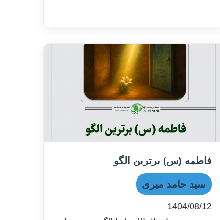
فاطمه (س) برترین الگو
سید حامد میری
1404/08/12